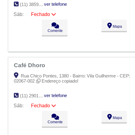
ver telefone
(11) 3859-0620
Sáb:
Fechado
Seg:
09:00 - 18:00
Mapa
Ter:
09:00 - 18:00
Comente
Qua:
09:00 - 18:00
Qui:
09:00 - 18:00
Sex:
09:00 - 18:00
Sáb:
Fechado
Dom:
Fechado
Café Dhoro
Rua Chico Pontes, 1380 - Bairro: Vila Guilherme - CEP:
02067-002
Endereço copiado!
ver telefone
(11) 2901-6165
Sáb:
Fechado
Seg:
09:00 - 18:00
Mapa
Ter:
09:00 - 18:00
Comente
Qua:
09:00 - 18:00
Qui:
09:00 - 18:00