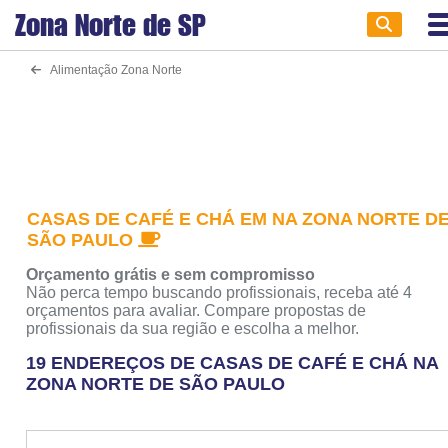
Zona Norte de
SP
Alimentação Zona Norte
CASAS DE CAFÉ E CHÁ EM NA ZONA NORTE D
SÃO PAULO
Orçamento grátis e sem compromisso
Não perca tempo buscando profissionais, receba até 4
orçamentos para avaliar. Compare propostas de
profissionais da sua região e escolha a melhor.
19 ENDEREÇOS DE CASAS DE CAFÉ E CHÁ NA
ZONA NORTE DE SÃO PAULO