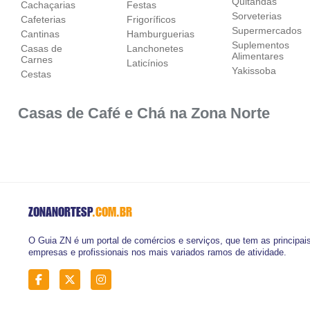
Quitandas
Cachaçarias
Festas
Sorveterias
Cafeterias
Frigoríficos
Supermercados
Cantinas
Hamburguerias
Suplementos
Casas de
Lanchonetes
Alimentares
Carnes
Laticínios
Yakissoba
Cestas
Casas de Café e Chá na Zona Norte
ZONANORTESP
.COM.BR
O Guia ZN é um portal de comércios e serviços, que tem as principai
empresas e profissionais nos mais variados ramos de atividade.