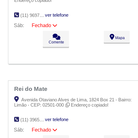
Endereço copiado!
ver telefone
(11) 96979-1219
Sáb:
Fechado
Seg:
09:00 - 18:00
Mapa
Ter:
09:00 - 18:00
Comente
Qua:
09:00 - 18:00
Qui:
09:00 - 18:00
Sex:
09:00 - 18:00
Sáb:
Fechado
Dom:
Fechado
Rei do Mate
Avenida Otaviano Alves de Lima, 1824 Box 21 - Bairro:
Limão - CEP: 02501-000
Endereço copiado!
ver telefone
(11) 3965-1153
Sáb:
Fechado
Seg:
09:00 - 18:00