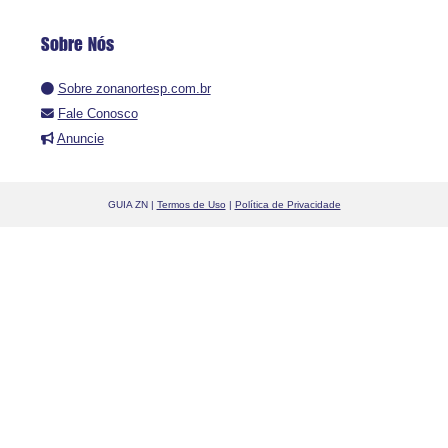
Sobre Nós
Sobre zonanortesp.com.br
Fale Conosco
Anuncie
GUIA ZN |
Termos de Uso
|
Política de Privacidade