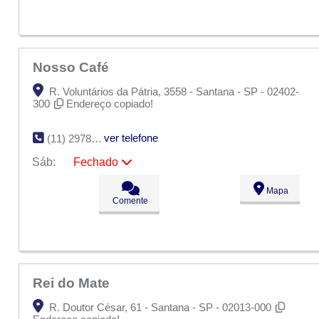
Qui:
09:00 - 18:00
Sex:
09:00 - 18:00
Sáb:
Fechado
Dom:
Fechado
Nosso Café
R. Voluntários da Pátria, 3558 - Santana - SP - 02402-
300
Endereço copiado!
ver telefone
(11) 2978-4420
Sáb:
Fechado
Seg:
09:00 - 18:00
Mapa
Ter:
09:00 - 18:00
Comente
Qua:
09:00 - 18:00
Qui:
09:00 - 18:00
Sex:
09:00 - 18:00
Sáb:
Fechado
Dom:
Fechado
Rei do Mate
R. Doutor César, 61 - Santana - SP - 02013-000