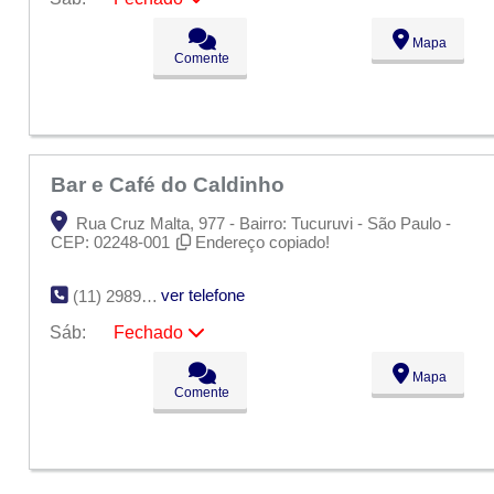
Seg:
09:00 - 18:00
Mapa
Ter:
09:00 - 18:00
Comente
Qua:
09:00 - 18:00
Qui:
09:00 - 18:00
Sex:
09:00 - 18:00
Sáb:
Fechado
Dom:
Fechado
Bar e Café do Caldinho
Rua Cruz Malta, 977 - Bairro: Tucuruvi - São Paulo -
CEP: 02248-001
Endereço copiado!
ver telefone
(11) 2989-8123
Sáb:
Fechado
Seg:
09:00 - 18:00
Mapa
Ter:
09:00 - 18:00
Comente
Qua:
09:00 - 18:00
Qui:
09:00 - 18:00
Sex:
09:00 - 18:00
Sáb:
Fechado
Dom:
Fechado