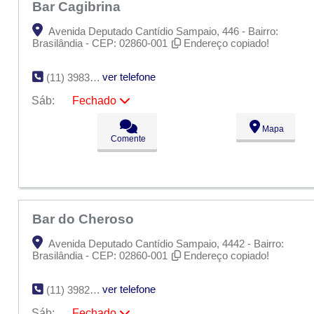
Bar Cagibrina
Avenida Deputado Cantídio Sampaio, 446 - Bairro:
Brasilândia - CEP: 02860-001
Endereço copiado!
ver telefone
(11) 3983-1598
Sáb:
Fechado
Seg:
09:00 - 18:00
Mapa
Ter:
09:00 - 18:00
Comente
Qua:
09:00 - 18:00
Qui:
09:00 - 18:00
Sex:
09:00 - 18:00
Sáb:
Fechado
Dom:
Fechado
Bar do Cheroso
Avenida Deputado Cantídio Sampaio, 4442 - Bairro:
Brasilândia - CEP: 02860-001
Endereço copiado!
ver telefone
(11) 3982-3357
Sáb:
Fechado