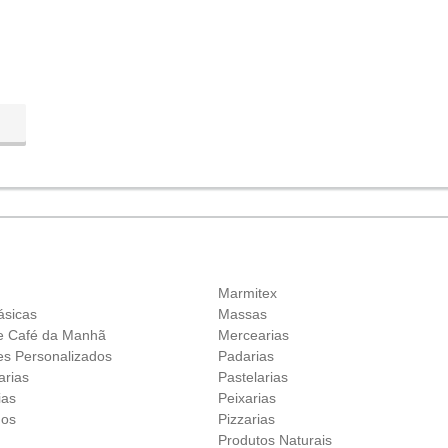
Marmitex
ásicas
Massas
e Café da Manhã
Mercearias
es Personalizados
Padarias
arias
Pastelarias
ias
Peixarias
dos
Pizzarias
Produtos Naturais