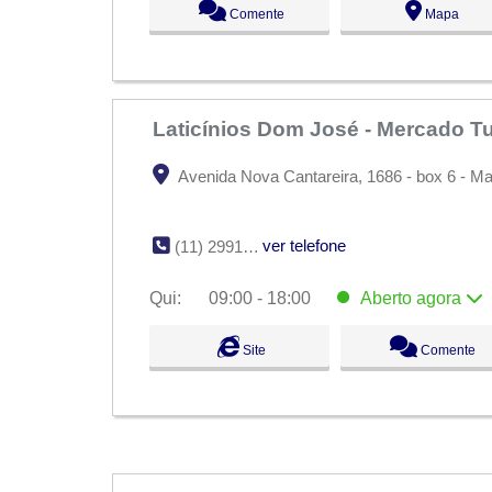
Comente
Mapa
Ter:
09:00 - 18:00
Qua:
09:00 - 18:00
Qui:
09:00 - 18:00
Aberto
agora
Sex:
09:00 - 18:00
Sáb:
Fechado
Dom:
Fechado
Laticínios Dom José - Mercado T
Avenida Nova Cantareira, 1686 - box 6 - M
ver telefone
(11) 2991-2772
Qui:
09:00 - 18:00
Aberto
agora
Seg:
09:00 - 18:00
Site
Comente
Ter:
09:00 - 18:00
Qua:
09:00 - 18:00
Qui:
09:00 - 18:00
Aberto
agora
Sex:
09:00 - 18:00
Sáb:
Fechado
Dom:
Fechado