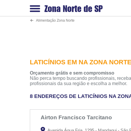
Zona Norte de
SP
Alimentação Zona Norte
LATICÍNIOS EM NA ZONA NORT
Orçamento grátis e sem compromisso
Não perca tempo buscando profissionais, receba
profissionais da sua região e escolha a melhor.
8 ENDEREÇOS DE LATICÍNIOS NA ZON
Airton Francisco Tarcitano
Avenida Água Fria, 1295 - Mandaqui - São 