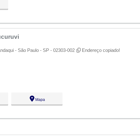
ucuruvi
andaqui - São Paulo - SP - 02303-002
Endereço copiado!
Mapa