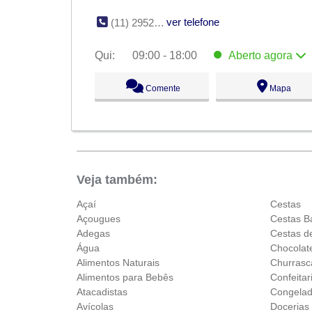
ver telefone
(11) 2952-1441 / 0800 13 12 60
Qui:
09:00 - 18:00
Aberto
agora
Seg:
09:00 - 18:00
Comente
Mapa
Ter:
09:00 - 18:00
Qua:
09:00 - 18:00
Qui:
09:00 - 18:00
Aberto
agora
Sex:
09:00 - 18:00
Sáb:
Fechado
Dom:
Fechado
Veja também:
Açaí
Cestas
Açougues
Cestas B
Adegas
Cestas d
Água
Chocolat
Alimentos Naturais
Churrasc
Alimentos para Bebês
Confeitar
Atacadistas
Congela
Avícolas
Docerias