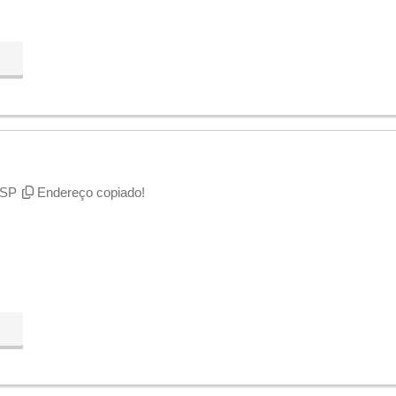
 SP
Endereço copiado!