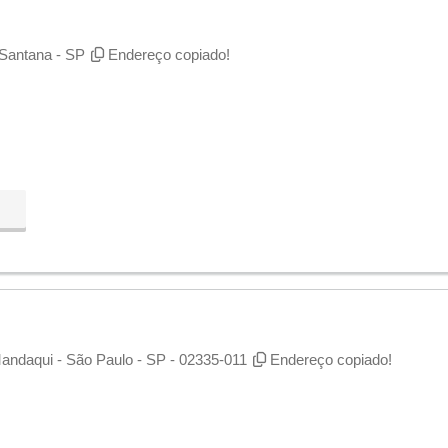
 Santana - SP
Endereço copiado!
Mandaqui - São Paulo - SP - 02335-011
Endereço copiado!