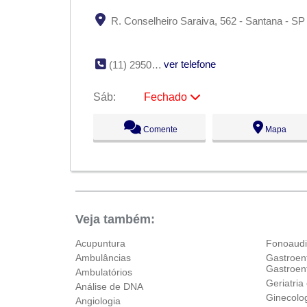
R. Conselheiro Saraiva, 562 - Santana - SP
ver telefone
(11) 2950-1798
Sáb:
Fechado
Seg:
09:00 - 18:00
Comente
Mapa
Ter:
09:00 - 18:00
Qua:
09:00 - 18:00
Qui:
09:00 - 18:00
Sex:
09:00 - 18:00
Sáb:
Fechado
Dom:
Fechado
Veja também:
Acupuntura
Fonoaudi
Ambulâncias
Gastroent
Gastroent
Ambulatórios
Geriatria
Análise de DNA
Ginecolog
Angiologia