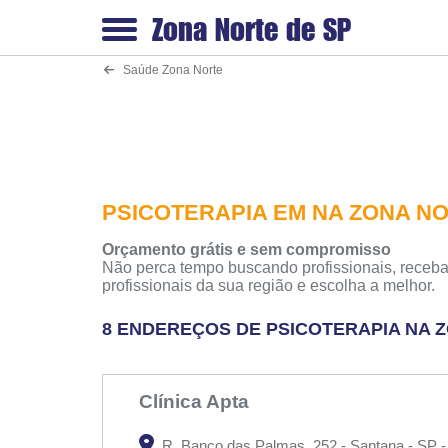
Zona Norte de
SP
Saúde Zona Norte
PSICOTERAPIA EM NA ZONA N
Orçamento grátis e sem compromisso
Não perca tempo buscando profissionais, receba
profissionais da sua região e escolha a melhor.
8 ENDEREÇOS DE PSICOTERAPIA NA 
Clínica Apta
R. Banco das Palmas, 252 - Santana - SP 