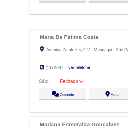
Sáb:
Fechado
Dom:
Fechado
Maria De Fátima Costa
Avenida Zumkeller, 247 - Mandaqui - São P
ver telefone
(11) 2667-5374
Sáb:
Fechado
Seg:
09:00 - 18:00
Comente
Mapa
Ter:
09:00 - 18:00
Qua:
09:00 - 18:00
Qui:
09:00 - 18:00
Sex:
09:00 - 18:00
Sáb:
Fechado
Dom:
Fechado
Mariana Esmeralda Gonçalves