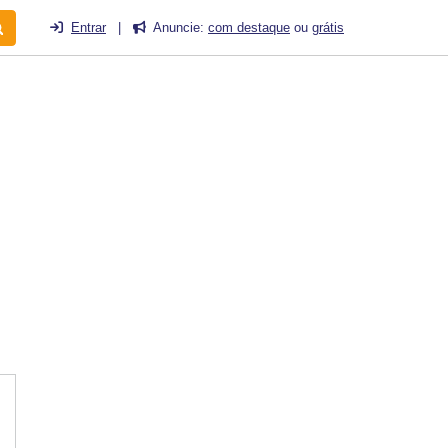
Entrar
|
Anuncie:
com destaque
ou
grátis