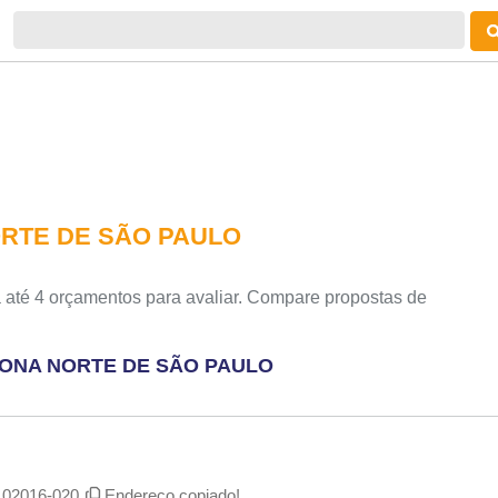
ORTE DE SÃO PAULO
 até 4 orçamentos para avaliar. Compare propostas de
ZONA NORTE DE SÃO PAULO
- 02016-020
Endereço copiado!