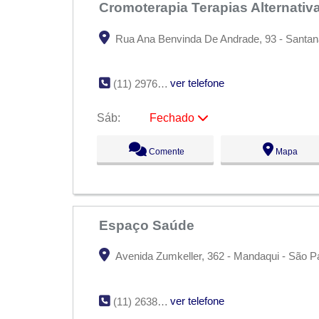
Cromoterapia Terapias Alternativ
Rua Ana Benvinda De Andrade, 93 - Santan
ver telefone
(11) 2976-1211
Sáb:
Fechado
Seg:
09:00 - 18:00
Comente
Mapa
Ter:
09:00 - 18:00
Qua:
09:00 - 18:00
Qui:
09:00 - 18:00
Sex:
09:00 - 18:00
Sáb:
Fechado
Dom:
Fechado
Espaço Saúde
Avenida Zumkeller, 362 - Mandaqui - São P
ver telefone
(11) 2638-1268