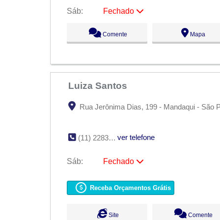
Sáb:
Fechado
Seg:
09:00 - 18:00
Comente
Mapa
Ter:
09:00 - 18:00
Qua:
09:00 - 18:00
Qui:
09:00 - 18:00
Sex:
09:00 - 18:00
Sáb:
Fechado
Dom:
Fechado
Luiza Santos
Rua Jerônima Dias, 199 - Mandaqui - São P
ver telefone
(11) 2283-5871
Sáb:
Fechado
Seg:
09:00 - 18:00
Ter:
09:00 - 18:00
Receba Orçamentos Grátis
Qua:
09:00 - 18:00
Qui:
09:00 - 18:00
Sex:
09:00 - 18:00
Site
Comente