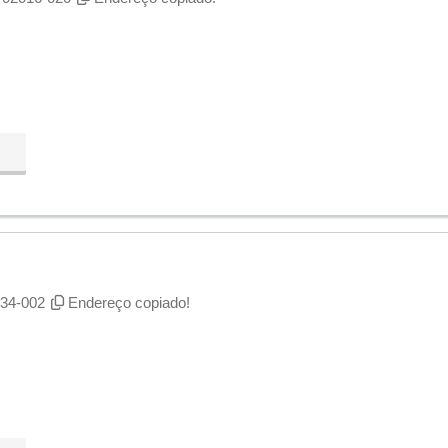
034-002
Endereço copiado!