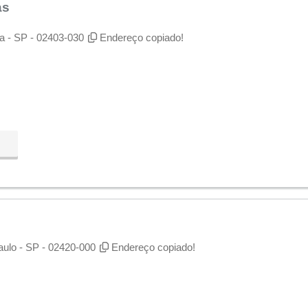
as
a - SP - 02403-030
Endereço copiado!
aulo - SP - 02420-000
Endereço copiado!