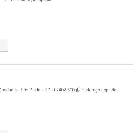
 Mandaqui - São Paulo - SP - 02402-600
Endereço copiado!