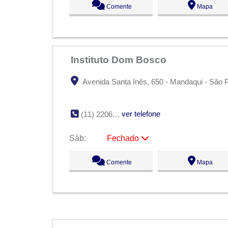
Comente
Mapa
Ter:
09:00 - 18:00
Qua:
09:00 - 18:00
Qui:
09:00 - 18:00
Sex:
09:00 - 18:00
Sáb:
Fechado
Dom:
Fechado
Instituto Dom Bosco
Avenida Santa Inês, 650 - Mandaqui - São 
ver telefone
(11) 2206-1617
Sáb:
Fechado
Seg:
09:00 - 18:00
Comente
Mapa
Ter:
09:00 - 18:00
Qua:
09:00 - 18:00
Qui:
09:00 - 18:00
Sex:
09:00 - 18:00
Sáb:
Fechado
Dom:
Fechado