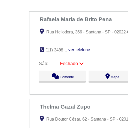
Sáb:
Fechado
Dom:
Fechado
Rafaela Maria de Brito Pena
Rua Heliodora, 366 - Santana - SP - 02022
ver telefone
(11) 3498-5688
Sáb:
Fechado
Seg:
09:00 - 18:00
Comente
Mapa
Ter:
09:00 - 18:00
Qua:
09:00 - 18:00
Qui:
09:00 - 18:00
Sex:
09:00 - 18:00
Sáb:
Fechado
Dom:
Fechado
Thelma Gazal Zupo
Rua Doutor César, 62 - Santana - SP - 020