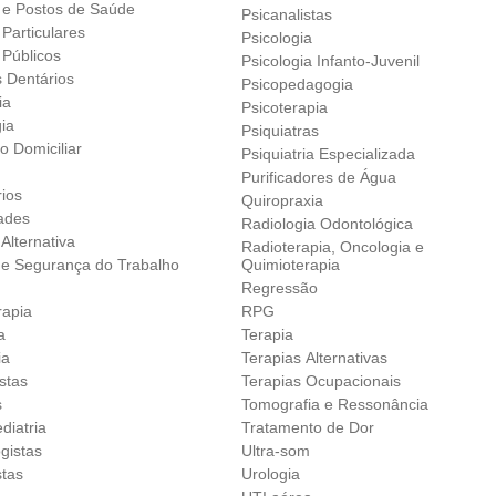
s e Postos de Saúde
Psicanalistas
 Particulares
Psicologia
 Públicos
Psicologia Infanto-Juvenil
s Dentários
Psicopedagogia
ia
Psicoterapia
gia
Psiquiatras
o Domiciliar
Psiquiatria Especializada
Purificadores de Água
rios
Quiropraxia
ades
Radiologia Odontológica
Alternativa
Radioterapia, Oncologia e
 e Segurança do Trabalho
Quimioterapia
Regressão
rapia
RPG
a
Terapia
ia
Terapias Alternativas
istas
Terapias Ocupacionais
s
Tomografia e Ressonância
diatria
Tratamento de Dor
gistas
Ultra-som
stas
Urologia