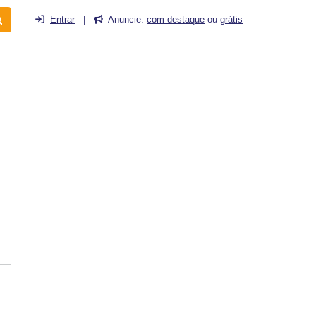
Entrar
|
Anuncie:
com destaque
ou
grátis