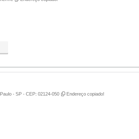
 Paulo - SP - CEP: 02124-050
Endereço copiado!