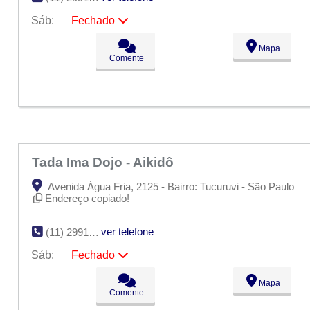
Sáb:
Fechado
Seg:
09:00 - 18:00
Mapa
Ter:
09:00 - 18:00
Comente
Qua:
09:00 - 18:00
Qui:
09:00 - 18:00
Sex:
09:00 - 18:00
Sáb:
Fechado
Dom:
Fechado
Tada Ima Dojo - Aikidô
Avenida Água Fria, 2125 - Bairro: Tucuruvi - São Paulo
Endereço copiado!
ver telefone
(11) 2991-6901 / (11) 3294-6901
Sáb:
Fechado
Seg:
09:00 - 18:00
Mapa
Ter:
09:00 - 18:00
Comente
Qua:
09:00 - 18:00