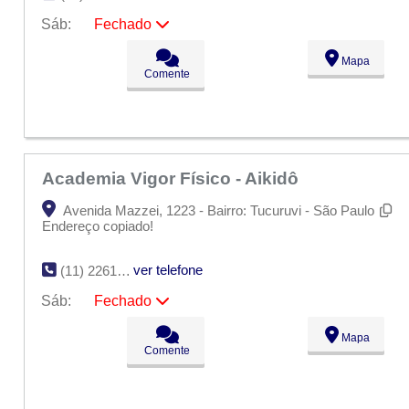
Sáb:
Fechado
Seg:
09:00 - 18:00
Mapa
Ter:
09:00 - 18:00
Comente
Qua:
09:00 - 18:00
Qui:
09:00 - 18:00
Sex:
09:00 - 18:00
Sáb:
Fechado
Dom:
Fechado
Academia Vigor Físico - Aikidô
Avenida Mazzei, 1223 - Bairro: Tucuruvi - São Paulo
Endereço copiado!
ver telefone
(11) 2261-3483
Sáb:
Fechado
Seg:
09:00 - 18:00
Mapa
Ter:
09:00 - 18:00
Comente
Qua:
09:00 - 18:00
Qui:
09:00 - 18:00
Sex:
09:00 - 18:00
Sáb:
Fechado