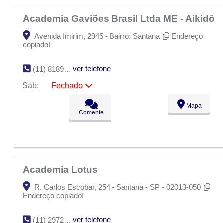
Academia Gaviões Brasil Ltda ME - Aikidô
Avenida Imirim, 2945 - Bairro: Santana
Endereço
copiado!
ver telefone
(11) 8189-7803
Sáb:
Fechado
Seg:
09:00 - 18:00
Mapa
Ter:
09:00 - 18:00
Comente
Qua:
09:00 - 18:00
Qui:
09:00 - 18:00
Sex:
09:00 - 18:00
Sáb:
Fechado
Dom:
Fechado
Academia Lotus
R. Carlos Escobar, 254 - Santana - SP - 02013-050
Endereço copiado!
ver telefone
(11) 2972-4828