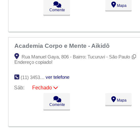
Seg:
09:00 - 18:00
Mapa
Ter:
09:00 - 18:00
Comente
Qua:
09:00 - 18:00
Qui:
09:00 - 18:00
Sex:
09:00 - 18:00
Sáb:
Fechado
Dom:
Fechado
Academia Corpo e Mente - Aikidô
Rua Manuel Gaya, 806 - Bairro: Tucuruvi - São Paulo
Endereço copiado!
ver telefone
(11) 3453-6335
Sáb:
Fechado
Seg:
09:00 - 18:00
Mapa
Ter:
09:00 - 18:00
Comente
Qua:
09:00 - 18:00
Qui:
09:00 - 18:00
Sex:
09:00 - 18:00
Sáb:
Fechado
Dom:
Fechado