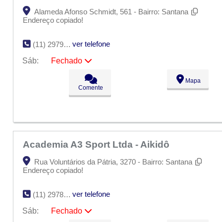
Alameda Afonso Schmidt, 561 - Bairro: Santana
Endereço copiado!
ver telefone
(11) 2979-9833
Sáb:
Fechado
Seg:
09:00 - 18:00
Mapa
Ter:
09:00 - 18:00
Comente
Qua:
09:00 - 18:00
Qui:
09:00 - 18:00
Sex:
09:00 - 18:00
Sáb:
Fechado
Dom:
Fechado
Academia A3 Sport Ltda - Aikidô
Rua Voluntários da Pátria, 3270 - Bairro: Santana
Endereço copiado!
ver telefone
(11) 2978-6817
Sáb:
Fechado