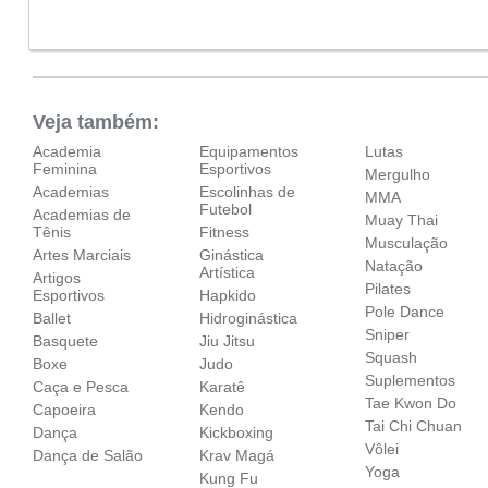
Qui:
09:00 - 18:00
Sex:
09:00 - 18:00
Sáb:
Fechado
Dom:
Fechado
Veja também:
Academia
Equipamentos
Lutas
Feminina
Esportivos
Mergulho
Academias
Escolinhas de
MMA
Futebol
Academias de
Muay Thai
Tênis
Fitness
Musculação
Artes Marciais
Ginástica
Natação
Artística
Artigos
Pilates
Esportivos
Hapkido
Pole Dance
Ballet
Hidroginástica
Sniper
Basquete
Jiu Jitsu
Squash
Boxe
Judo
Suplementos
Caça e Pesca
Karatê
Tae Kwon Do
Capoeira
Kendo
Tai Chi Chuan
Dança
Kickboxing
Vôlei
Dança de Salão
Krav Magá
Yoga
Kung Fu