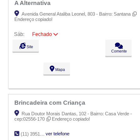
A Alternativa
Avenida General Ataliba Leonel, 803 - Bairro: Santana
Endereço copiado!
Sáb:
Fechado
Seg:
09:00 - 18:00
Site
Ter:
09:00 - 18:00
Comente
Qua:
09:00 - 18:00
Qui:
09:00 - 18:00
Sex:
09:00 - 18:00
Mapa
Sáb:
Fechado
Dom:
Fechado
Brincadeira com Criança
Rua Doutor Morais Dantas, 102 - Bairro: Casa Verde -
cep:02556-170
Endereço copiado!
ver telefone
(11) 3951-1952