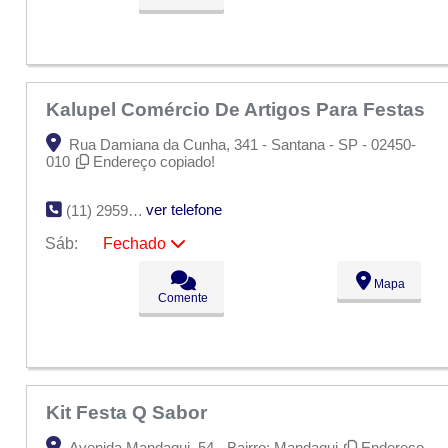
Qua:
09:00 - 18:00
Qui:
09:00 - 18:00
Sex:
09:00 - 18:00
Sáb:
Fechado
Dom:
Fechado
Kalupel Comércio De Artigos Para Festas
Rua Damiana da Cunha, 341 - Santana - SP - 02450-
010
Endereço copiado!
ver telefone
(11) 2959-0188
Sáb:
Fechado
Seg:
09:00 - 18:00
Mapa
Ter:
09:00 - 18:00
Comente
Qua:
09:00 - 18:00
Qui:
09:00 - 18:00
Sex:
09:00 - 18:00
Sáb:
Fechado
Dom:
Fechado
Kit Festa Q Sabor
Avenida Mandaqui, 54 - Bairro: Mandaqui
Endereço