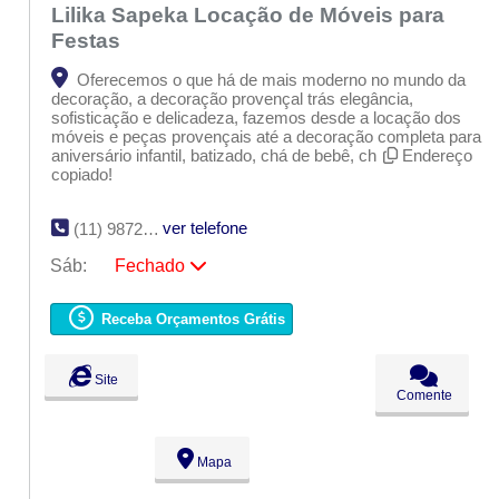
Lilika Sapeka Locação de Móveis para
Festas
Oferecemos o que há de mais moderno no mundo da
decoração, a decoração provençal trás elegância,
sofisticação e delicadeza, fazemos desde a locação dos
móveis e peças provençais até a decoração completa para
aniversário infantil, batizado, chá de bebê, ch
Endereço
copiado!
ver telefone
(11) 98726-2325
Sáb:
Fechado
Seg:
09:00 - 18:00
Ter:
09:00 - 18:00
Receba Orçamentos Grátis
Qua:
09:00 - 18:00
Qui:
09:00 - 18:00
Sex:
09:00 - 18:00
Site
Sáb:
Fechado
Comente
Dom:
Fechado
Mapa