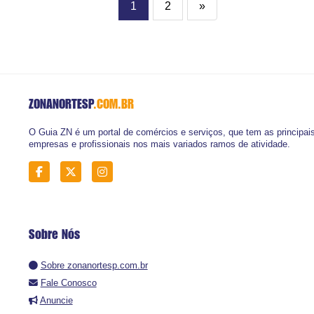
1
2
»
ZONANORTESP
.COM.BR
O Guia ZN é um portal de comércios e serviços, que tem as principai
empresas e profissionais nos mais variados ramos de atividade.
Sobre Nós
Sobre zonanortesp.com.br
Fale Conosco
Anuncie