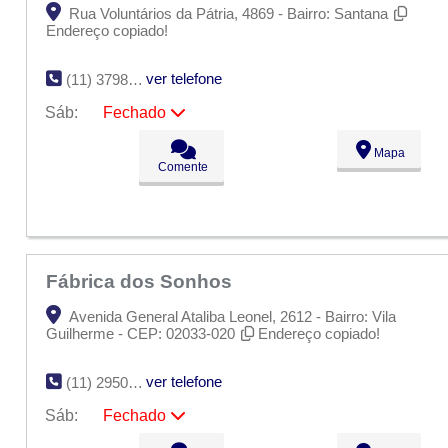
Rua Voluntários da Pátria, 4869 - Bairro: Santana
Endereço copiado!
ver telefone
(11) 3798-5790
Sáb:
Fechado
Seg:
09:00 - 18:00
Mapa
Ter:
09:00 - 18:00
Comente
Qua:
09:00 - 18:00
Qui:
09:00 - 18:00
Sex:
09:00 - 18:00
Sáb:
Fechado
Dom:
Fechado
Fábrica dos Sonhos
Avenida General Ataliba Leonel, 2612 - Bairro: Vila
Guilherme - CEP: 02033-020
Endereço copiado!
ver telefone
(11) 2950-9259
Sáb:
Fechado
Seg:
09:00 - 18:00