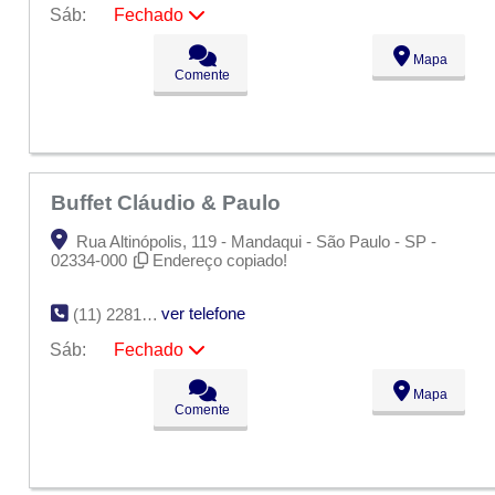
Sáb:
Fechado
Seg:
09:00 - 18:00
Mapa
Ter:
09:00 - 18:00
Comente
Qua:
09:00 - 18:00
Qui:
09:00 - 18:00
Sex:
09:00 - 18:00
Sáb:
Fechado
Dom:
Fechado
Buffet Cláudio & Paulo
Rua Altinópolis, 119 - Mandaqui - São Paulo - SP -
02334-000
Endereço copiado!
ver telefone
(11) 2281-9444
Sáb:
Fechado
Seg:
09:00 - 18:00
Mapa
Ter:
09:00 - 18:00
Comente
Qua:
09:00 - 18:00
Qui:
09:00 - 18:00
Sex:
09:00 - 18:00
Sáb:
Fechado