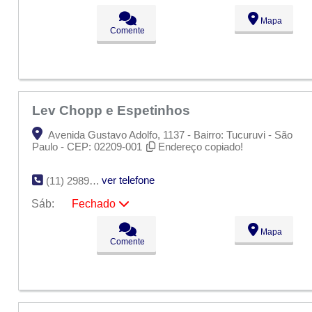
Seg:
09:00 - 18:00
Mapa
Ter:
09:00 - 18:00
Comente
Qua:
09:00 - 18:00
Qui:
09:00 - 18:00
Sex:
09:00 - 18:00
Sáb:
Fechado
Dom:
Fechado
Lev Chopp e Espetinhos
Avenida Gustavo Adolfo, 1137 - Bairro: Tucuruvi - São
Paulo - CEP: 02209-001
Endereço copiado!
ver telefone
(11) 2989-8082
Sáb:
Fechado
Seg:
09:00 - 18:00
Mapa
Ter:
09:00 - 18:00
Comente
Qua:
09:00 - 18:00
Qui:
09:00 - 18:00
Sex:
09:00 - 18:00
Sáb:
Fechado
Dom:
Fechado