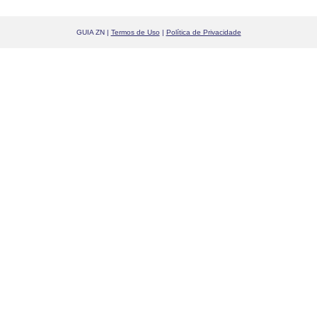
GUIA ZN |
Termos de Uso
|
Política de Privacidade