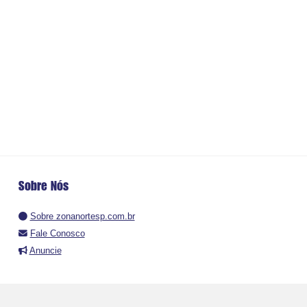
Sobre Nós
Sobre zonanortesp.com.br
Fale Conosco
Anuncie