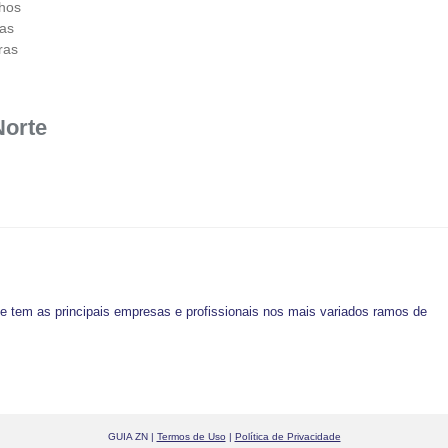
lhos
ras
uras
Norte
e tem as principais empresas e profissionais nos mais variados ramos de
GUIA ZN |
Termos de Uso
|
Política de Privacidade