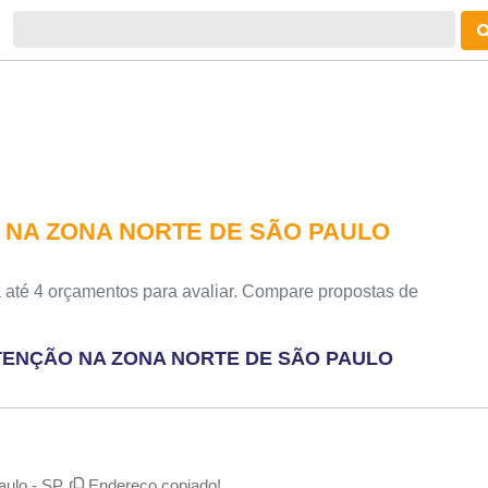
 NA ZONA NORTE DE SÃO PAULO
 até 4 orçamentos para avaliar. Compare propostas de
TENÇÃO NA ZONA NORTE DE SÃO PAULO
aulo - SP
Endereço copiado!