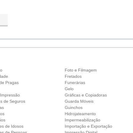
ão
Foto e Filmagem
idade
Fretados
 de Pragas
Funerárias
Gelo
 Impressão
Gráficas e Copiadoras
as de Seguros
Guarda Móveis
as
Guinchos
ros
Hidrojateamento
ios
Impermeabilização
es de Idosos
Importação e Exportação
es de Pessoas
Impressão Digital