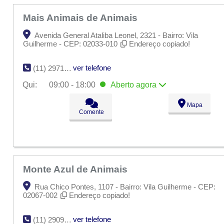
Mais Animais de Animais
Avenida General Ataliba Leonel, 2321 - Bairro: Vila
Guilherme - CEP: 02033-010
Endereço copiado!
ver telefone
(11) 2971-3432
Qui:
09:00 - 18:00
Aberto
agora
Seg:
09:00 - 18:00
Mapa
Ter:
09:00 - 18:00
Comente
Qua:
09:00 - 18:00
Qui:
09:00 - 18:00
Aberto
agora
Sex:
09:00 - 18:00
Sáb:
Fechado
Dom:
Fechado
Monte Azul de Animais
Rua Chico Pontes, 1107 - Bairro: Vila Guilherme - CEP:
02067-002
Endereço copiado!
ver telefone
(11) 2909-0788