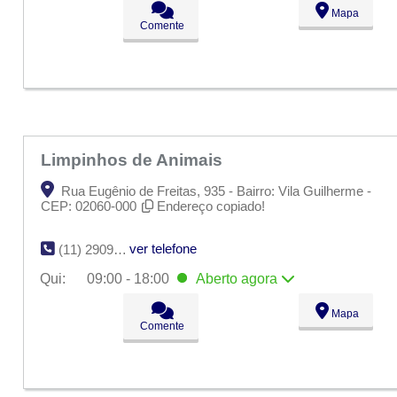
Seg:
09:00 - 18:00
Mapa
Ter:
09:00 - 18:00
Comente
Qua:
09:00 - 18:00
Qui:
09:00 - 18:00
Aberto
agora
Sex:
09:00 - 18:00
Sáb:
Fechado
Dom:
Fechado
Limpinhos de Animais
Rua Eugênio de Freitas, 935 - Bairro: Vila Guilherme -
CEP: 02060-000
Endereço copiado!
ver telefone
(11) 2909-9542
Qui:
09:00 - 18:00
Aberto
agora
Seg:
09:00 - 18:00
Mapa
Ter:
09:00 - 18:00
Comente
Qua:
09:00 - 18:00
Qui:
09:00 - 18:00
Aberto
agora
Sex:
09:00 - 18:00
Sáb:
Fechado
Dom:
Fechado