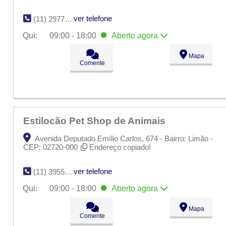
ver telefone
(11) 2977-7128
Qui:
09:00 - 18:00
Aberto
agora
Seg:
09:00 - 18:00
Mapa
Ter:
09:00 - 18:00
Comente
Qua:
09:00 - 18:00
Qui:
09:00 - 18:00
Aberto
agora
Sex:
09:00 - 18:00
Sáb:
Fechado
Dom:
Fechado
Estilocão Pet Shop de Animais
Avenida Deputado Emílio Carlos, 674 - Bairro: Limão -
CEP: 02720-000
Endereço copiado!
ver telefone
(11) 3955-2191 / (11) 3951-5720
Qui:
09:00 - 18:00
Aberto
agora
Seg:
09:00 - 18:00
Mapa
Ter:
09:00 - 18:00
Comente
Qua:
09:00 - 18:00