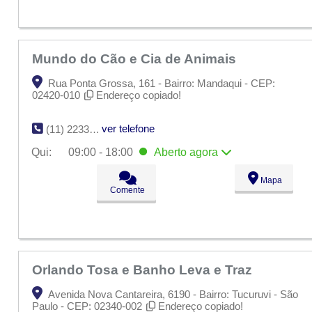
Sex:
09:00 - 18:00
Sáb:
Fechado
Dom:
Fechado
Mundo do Cão e Cia de Animais
Rua Ponta Grossa, 161 - Bairro: Mandaqui - CEP:
02420-010
Endereço copiado!
ver telefone
(11) 2233-1638
Qui:
09:00 - 18:00
Aberto
agora
Seg:
09:00 - 18:00
Mapa
Ter:
09:00 - 18:00
Comente
Qua:
09:00 - 18:00
Qui:
09:00 - 18:00
Aberto
agora
Sex:
09:00 - 18:00
Sáb:
Fechado
Dom:
Fechado
Orlando Tosa e Banho Leva e Traz
Avenida Nova Cantareira, 6190 - Bairro: Tucuruvi - São
Paulo - CEP: 02340-002
Endereço copiado!