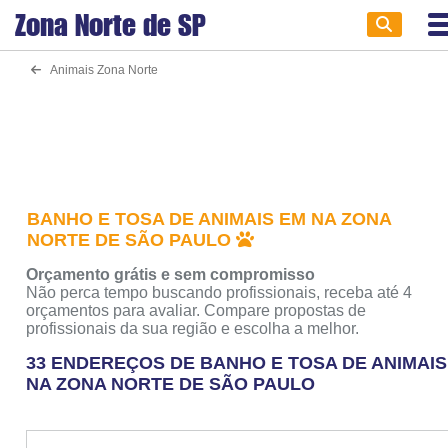
Zona Norte de
SP
Animais Zona Norte
BANHO E TOSA DE ANIMAIS EM NA ZONA
NORTE DE SÃO PAULO
Orçamento grátis e sem compromisso
Não perca tempo buscando profissionais, receba até 4
orçamentos para avaliar. Compare propostas de
profissionais da sua região e escolha a melhor.
33 ENDEREÇOS DE BANHO E TOSA DE ANIMAIS
NA ZONA NORTE DE SÃO PAULO