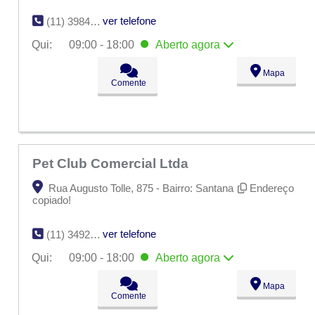
ver telefone
(11) 3984-6906
Qui:
09:00 - 18:00
Aberto
agora
Seg:
09:00 - 18:00
Mapa
Ter:
09:00 - 18:00
Comente
Qua:
09:00 - 18:00
Qui:
09:00 - 18:00
Aberto
agora
Sex:
09:00 - 18:00
Sáb:
Fechado
Dom:
Fechado
Pet Club Comercial Ltda
Rua Augusto Tolle, 875 - Bairro: Santana
Endereço
copiado!
ver telefone
(11) 3492-9999
Qui:
09:00 - 18:00
Aberto
agora
Seg:
09:00 - 18:00
Mapa
Ter:
09:00 - 18:00
Comente
Qua:
09:00 - 18:00
Qui:
09:00 - 18:00
Aberto
agora