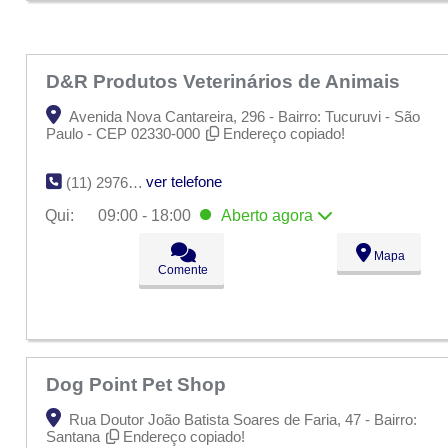
Dom:
Fechado
D&R Produtos Veterinários de Animais
Avenida Nova Cantareira, 296 - Bairro: Tucuruvi - São
Paulo - CEP 02330-000
Endereço copiado!
ver telefone
(11) 2976-3814
Qui:
09:00 - 18:00
Aberto
agora
Seg:
09:00 - 18:00
Mapa
Ter:
09:00 - 18:00
Comente
Qua:
09:00 - 18:00
Qui:
09:00 - 18:00
Aberto
agora
Sex:
09:00 - 18:00
Sáb:
Fechado
Dom:
Fechado
Dog Point Pet Shop
Rua Doutor João Batista Soares de Faria, 47 - Bairro:
Santana
Endereço copiado!