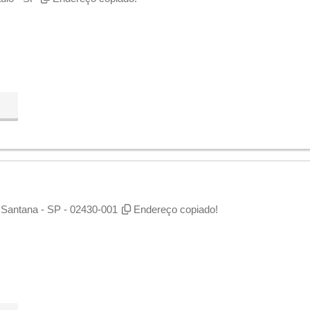
 Santana - SP - 02430-001
Endereço copiado!