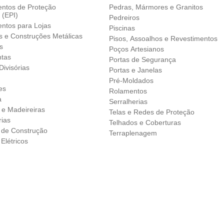
ntos de Proteção
Pedras, Mármores e Granitos
l (EPI)
Pedreiros
ntos para Lojas
Piscinas
s e Construções Metálicas
Pisos, Assoalhos e Revestimentos
s
Poços Artesianos
tas
Portas de Segurança
Divisórias
Portas e Janelas
Pré-Moldados
es
Rolamentos
a
Serralherias
 e Madeireiras
Telas e Redes de Proteção
ias
Telhados e Coberturas
s de Construção
Terraplenagem
 Elétricos