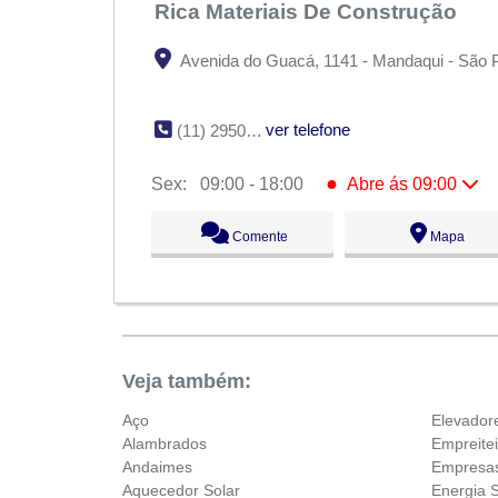
Rica Materiais De Construção
Avenida do Guacá, 1141 - Mandaqui - São 
ver telefone
(11) 2950-3129
●
Sex:
09:00 - 18:00
Abre ás 09:00
Seg:
09:00 - 18:00
Comente
Mapa
Ter:
09:00 - 18:00
Qua:
09:00 - 18:00
Qui:
09:00 - 18:00
●
Sex:
09:00 - 18:00
Abre ás 09:00
Sáb:
Fechado
Dom:
Fechado
Veja também:
Aço
Elevador
Alambrados
Empreite
Andaimes
Empresas
Aquecedor Solar
Energia S