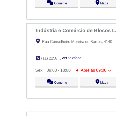
Comente
Mapa
Ter:
09:00 - 18:00
Qua:
09:00 - 18:00
Qui:
09:00 - 18:00
●
Sex:
09:00 - 18:00
Abre ás 09:00
Sáb:
Fechado
Dom:
Fechado
Indústria e Comércio de Blocos 
Rua Conselheiro Moreira de Barros, 4140 -
ver telefone
(11) 2258-6853
●
Sex:
09:00 - 18:00
Abre ás 09:00
Seg:
09:00 - 18:00
Comente
Mapa
Ter:
09:00 - 18:00
Qua:
09:00 - 18:00
Qui:
09:00 - 18:00
●
Sex:
09:00 - 18:00
Abre ás 09:00
Sáb:
Fechado
Dom:
Fechado