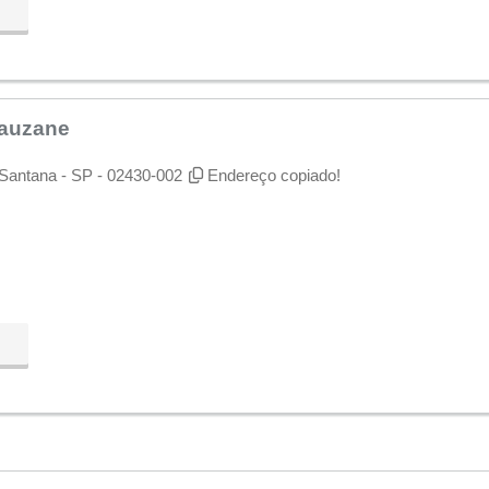
Lauzane
 Santana - SP - 02430-002
Endereço copiado!