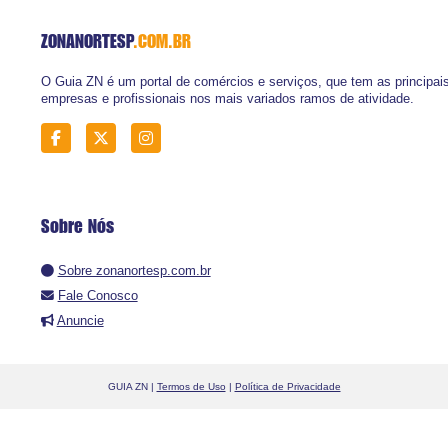
ZONANORTESP
.COM.BR
O Guia ZN é um portal de comércios e serviços, que tem as principai
empresas e profissionais nos mais variados ramos de atividade.
Sobre Nós
Sobre zonanortesp.com.br
Fale Conosco
Anuncie
GUIA ZN |
Termos de Uso
|
Política de Privacidade