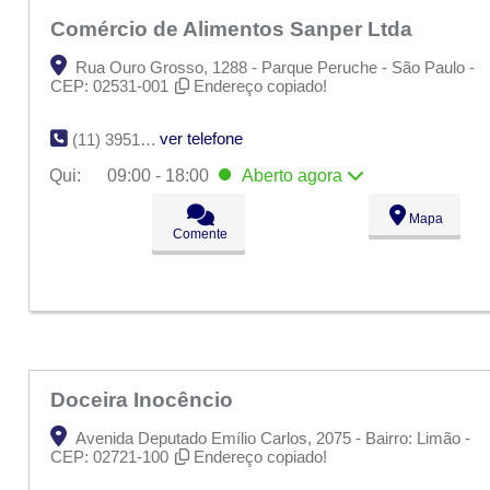
Comércio de Alimentos Sanper Ltda
Rua Ouro Grosso, 1288 - Parque Peruche - São Paulo -
CEP: 02531-001
Endereço copiado!
ver telefone
(11) 3951-5923
Qui:
09:00 - 18:00
Aberto
agora
Seg:
09:00 - 18:00
Mapa
Ter:
09:00 - 18:00
Comente
Qua:
09:00 - 18:00
Qui:
09:00 - 18:00
Aberto
agora
Sex:
09:00 - 18:00
Sáb:
Fechado
Dom:
Fechado
Doceira Inocêncio
Avenida Deputado Emílio Carlos, 2075 - Bairro: Limão -
CEP: 02721-100
Endereço copiado!