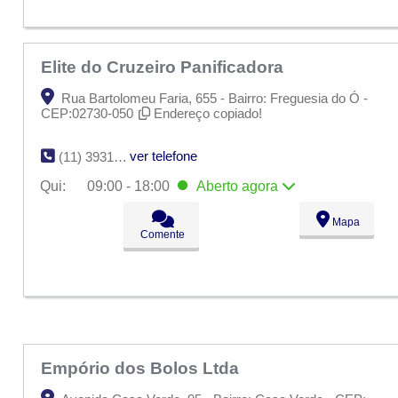
Sex:
09:00 - 18:00
Sáb:
Fechado
Dom:
Fechado
Elite do Cruzeiro Panificadora
Rua Bartolomeu Faria, 655 - Bairro: Freguesia do Ó -
CEP:02730-050
Endereço copiado!
ver telefone
(11) 3931-0768
Qui:
09:00 - 18:00
Aberto
agora
Seg:
09:00 - 18:00
Mapa
Ter:
09:00 - 18:00
Comente
Qua:
09:00 - 18:00
Qui:
09:00 - 18:00
Aberto
agora
Sex:
09:00 - 18:00
Sáb:
Fechado
Dom:
Fechado
Empório dos Bolos Ltda