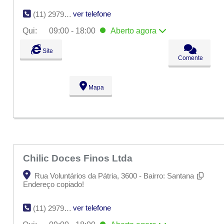
ver telefone
(11) 2979-2625
Qui:
09:00 - 18:00
Aberto
agora
Seg:
09:00 - 18:00
Site
Ter:
09:00 - 18:00
Comente
Qua:
09:00 - 18:00
Qui:
09:00 - 18:00
Aberto
agora
Sex:
09:00 - 18:00
Mapa
Sáb:
Fechado
Dom:
Fechado
Chilic Doces Finos Ltda
Rua Voluntários da Pátria, 3600 - Bairro: Santana
Endereço copiado!
ver telefone
(11) 2979-2625