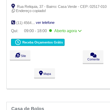
Rua Reliquia, 37 - Bairro: Casa Verde - CEP: 02517-010
Endereço copiado!
ver telefone
(11) 4564-9497
Qui:
09:00 - 18:00
Aberto
agora
Seg:
09:00 - 18:00
Ter:
09:00 - 18:00
Receba Orçamentos Grátis
Qua:
09:00 - 18:00
Qui:
09:00 - 18:00
Aberto
agora
Sex:
09:00 - 18:00
Site
Sáb:
Fechado
Comente
Dom:
Fechado
Mapa
Casa de Bolos