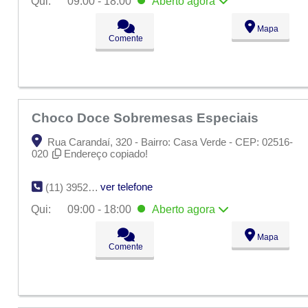
Qui:
09:00 - 18:00
Aberto
agora
Seg:
09:00 - 18:00
Mapa
Ter:
09:00 - 18:00
Comente
Qua:
09:00 - 18:00
Qui:
09:00 - 18:00
Aberto
agora
Sex:
09:00 - 18:00
Sáb:
Fechado
Dom:
Fechado
Choco Doce Sobremesas Especiais
Rua Carandaí, 320 - Bairro: Casa Verde - CEP: 02516-
020
Endereço copiado!
ver telefone
(11) 3952-1400
Qui:
09:00 - 18:00
Aberto
agora
Seg:
09:00 - 18:00
Mapa
Ter:
09:00 - 18:00
Comente
Qua:
09:00 - 18:00
Qui:
09:00 - 18:00
Aberto
agora
Sex:
09:00 - 18:00
Sáb:
Fechado
Dom:
Fechado