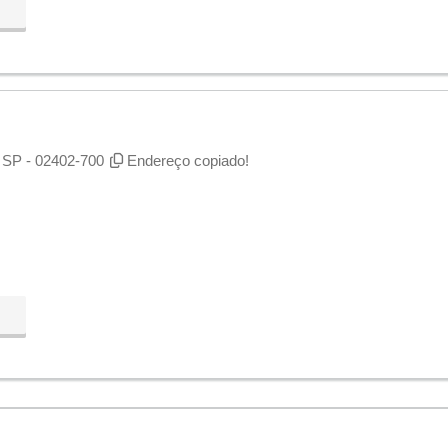
- SP - 02402-700
Endereço copiado!