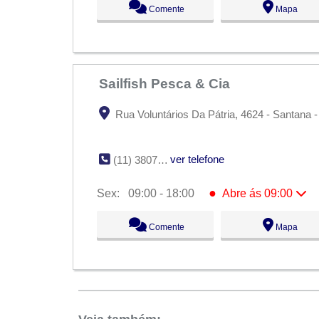
Comente
Mapa
Ter:
09:00 - 18:00
Qua:
09:00 - 18:00
Qui:
09:00 - 18:00
●
Sex:
09:00 - 18:00
Abre ás 09:00
Sáb:
Fechado
Dom:
Fechado
Sailfish Pesca & Cia
Rua Voluntários Da Pátria, 4624 - Santana 
ver telefone
(11) 3807-8681
●
Sex:
09:00 - 18:00
Abre ás 09:00
Seg:
09:00 - 18:00
Comente
Mapa
Ter:
09:00 - 18:00
Qua:
09:00 - 18:00
Qui:
09:00 - 18:00
●
Sex:
09:00 - 18:00
Abre ás 09:00
Sáb:
Fechado
Dom:
Fechado