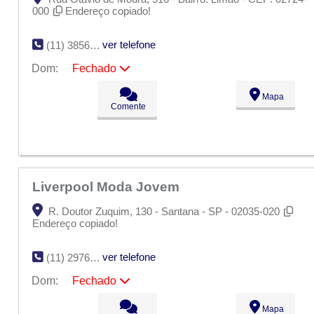
000
Endereço copiado!
ver telefone
(11) 3856-7751
Dom:
Fechado
Seg:
09:00 - 18:00
Mapa
Ter:
09:00 - 18:00
Comente
Qua:
09:00 - 18:00
Qui:
09:00 - 18:00
Sex:
09:00 - 18:00
Sáb:
Fechado
Dom:
Fechado
Liverpool Moda Jovem
R. Doutor Zuquim, 130 - Santana - SP - 02035-020
Endereço copiado!
ver telefone
(11) 2976-4763
Dom:
Fechado
Seg:
09:00 - 18:00
Mapa
Ter:
09:00 - 18:00