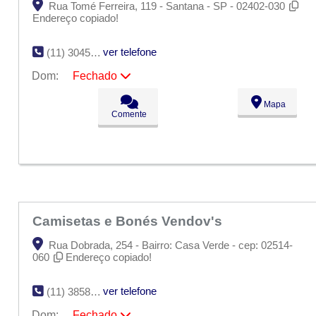
Rua Tomé Ferreira, 119 - Santana - SP - 02402-030
Endereço copiado!
ver telefone
(11) 3045-1172
Dom:
Fechado
Seg:
09:00 - 18:00
Mapa
Ter:
09:00 - 18:00
Comente
Qua:
09:00 - 18:00
Qui:
09:00 - 18:00
Sex:
09:00 - 18:00
Sáb:
Fechado
Dom:
Fechado
Camisetas e Bonés Vendov's
Rua Dobrada, 254 - Bairro: Casa Verde - cep: 02514-
060
Endereço copiado!
ver telefone
(11) 3858-0488
Dom:
Fechado