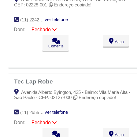
CEP: 02228-001
Endereço copiado!
ver telefone
(11) 2242-9394
Dom:
Fechado
Seg:
09:00 - 18:00
Mapa
Ter:
09:00 - 18:00
Comente
Qua:
09:00 - 18:00
Qui:
09:00 - 18:00
Sex:
09:00 - 18:00
Sáb:
Fechado
Dom:
Fechado
Tec Lap Robe
Avenida Alberto Byington, 425 - Bairro: Vila Maria Alta -
São Paulo - CEP: 02127-000
Endereço copiado!
ver telefone
(11) 2955-7606
Dom:
Fechado
Seg:
09:00 - 18:00
Mapa
Ter:
09:00 - 18:00