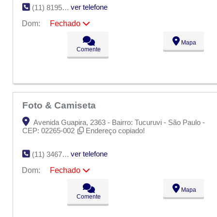
ver telefone
(11) 8195-0153
Dom:
Fechado
Seg:
09:00 - 18:00
Mapa
Ter:
09:00 - 18:00
Comente
Qua:
09:00 - 18:00
Qui:
09:00 - 18:00
Sex:
09:00 - 18:00
Sáb:
Fechado
Dom:
Fechado
Foto & Camiseta
Avenida Guapira, 2363 - Bairro: Tucuruvi - São Paulo -
CEP: 02265-002
Endereço copiado!
ver telefone
(11) 3467-7152
Dom:
Fechado
Seg:
09:00 - 18:00
Mapa
Ter:
09:00 - 18:00
Comente
Qua:
09:00 - 18:00
Qui:
09:00 - 18:00