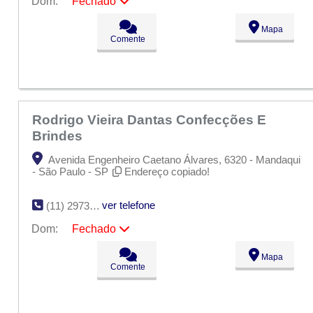
Dom:
Fechado
Seg:
09:00 - 18:00
Mapa
Ter:
09:00 - 18:00
Comente
Qua:
09:00 - 18:00
Qui:
09:00 - 18:00
Sex:
09:00 - 18:00
Sáb:
Fechado
Dom:
Fechado
Rodrigo Vieira Dantas Confecções E
Brindes
Avenida Engenheiro Caetano Álvares, 6320 - Mandaqui
- São Paulo - SP
Endereço copiado!
ver telefone
(11) 2973-2352
Dom:
Fechado
Seg:
09:00 - 18:00
Mapa
Ter:
09:00 - 18:00
Comente
Qua:
09:00 - 18:00
Qui:
09:00 - 18:00
Sex:
09:00 - 18:00
Sáb:
Fechado