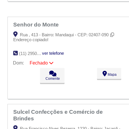
Dom:
Fechado
Senhor do Monte
Rua , 413 - Bairro: Mandaqui - CEP: 02407-090
Endereço copiado!
ver telefone
(11) 2950-9355
Dom:
Fechado
Seg:
09:00 - 18:00
Mapa
Ter:
09:00 - 18:00
Comente
Qua:
09:00 - 18:00
Qui:
09:00 - 18:00
Sex:
09:00 - 18:00
Sáb:
Fechado
Dom:
Fechado
Sulcel Confecções e Comércio de
Brindes
Rua Francisco Alves Bezerra, 1220 - Bairro: Jaçanã -