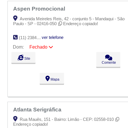
Aspen Promocional
Avenida Meireles Reis, 42 - conjunto 5 - Mandaqui - São
Paulo - SP - 02416-050
Endereço copiado!
ver telefone
(11) 2384-1269
Dom:
Fechado
Seg:
09:00 - 18:00
Site
Ter:
09:00 - 18:00
Comente
Qua:
09:00 - 18:00
Qui:
09:00 - 18:00
Sex:
09:00 - 18:00
Mapa
Sáb:
Fechado
Dom:
Fechado
Atlanta Serigráfica
Rua Mauês, 151 - Bairro: Limão - CEP: 02558-010
Endereço copiado!