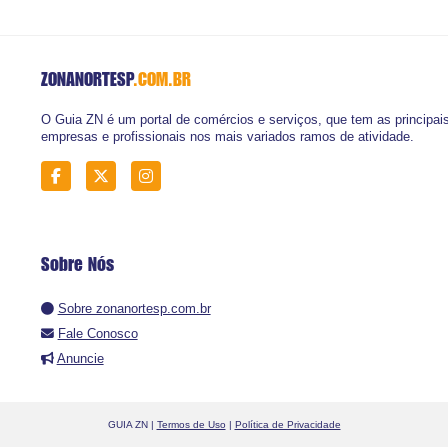
ZONANORTESP
.COM.BR
O Guia ZN é um portal de comércios e serviços, que tem as principai
empresas e profissionais nos mais variados ramos de atividade.
Sobre Nós
Sobre zonanortesp.com.br
Fale Conosco
Anuncie
GUIA ZN |
Termos de Uso
|
Política de Privacidade