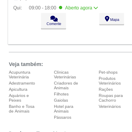
Qui:
09:00 - 18:00
Aberto
agora
Seg:
09:00 - 18:00
Mapa
Ter:
09:00 - 18:00
Comente
Qua:
09:00 - 18:00
Qui:
09:00 - 18:00
Aberto
agora
Sex:
09:00 - 18:00
Sáb:
Fechado
Dom:
Fechado
Veja também:
Acupuntura
Clínicas
Pet-shops
Veterinária
Veterinárias
Produtos
Adestramento
Criadores de
Veterinários
Animais
Apicultura
Rações
Filhotes
Aquários e
Roupas para
Peixes
Gaiolas
Cachorro
Banho e Tosa
Hotel para
Veterinários
de Animais
Animais
Pássaros