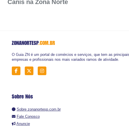
Canis na Zona Norte
ZONANORTESP
.COM.BR
O Guia ZN é um portal de comércios e serviços, que tem as principai
empresas e profissionais nos mais variados ramos de atividade.
Sobre Nós
Sobre zonanortesp.com.br
Fale Conosco
Anuncie