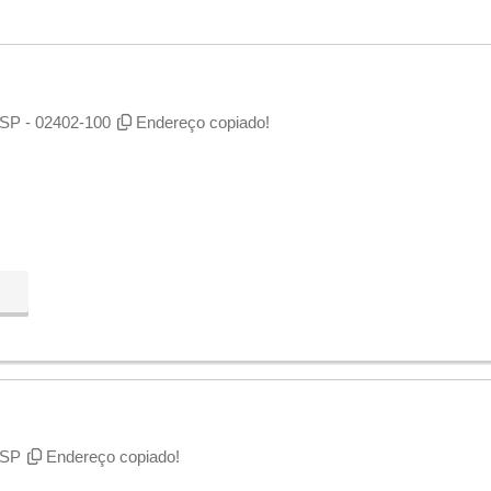
- SP - 02402-100
Endereço copiado!
 SP
Endereço copiado!