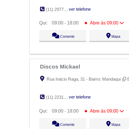
ver telefone
(11) 2977-5138
●
Qui:
09:00 - 18:00
Abre ás 09:00
Seg:
09:00 - 18:00
Comente
Mapa
Ter:
09:00 - 18:00
Qua:
09:00 - 18:00
●
Qui:
09:00 - 18:00
Abre ás 09:00
Sex:
09:00 - 18:00
Sáb:
Fechado
Dom:
Fechado
Discos Mickael
Rua Inácio Raga, 31 - Bairro: Mandaqui
ver telefone
(11) 2231-4400
●
Qui:
09:00 - 18:00
Abre ás 09:00
Seg:
09:00 - 18:00
Comente
Mapa
Ter:
09:00 - 18:00