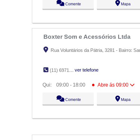
Comente
Mapa
Ter:
09:00 - 18:00
Qua:
09:00 - 18:00
●
Qui:
09:00 - 18:00
Abre ás 09:00
Sex:
09:00 - 18:00
Sáb:
Fechado
Dom:
Fechado
Boxter Som e Acessórios Ltda
Rua Voluntários da Pátria, 3281 - Bairro: S
ver telefone
(11) 6971-2299
●
Qui:
09:00 - 18:00
Abre ás 09:00
Seg:
09:00 - 18:00
Comente
Mapa
Ter:
09:00 - 18:00
Qua:
09:00 - 18:00
●
Qui:
09:00 - 18:00
Abre ás 09:00
Sex:
09:00 - 18:00
Sáb:
Fechado
Dom:
Fechado