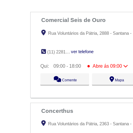
Sáb:
Fechado
Dom:
Fechado
Comercial Seis de Ouro
Rua Voluntários da Pátria, 2888 - Santana 
ver telefone
(11) 2281-8059
●
Qui:
09:00 - 18:00
Abre ás 09:00
Seg:
09:00 - 18:00
Comente
Mapa
Ter:
09:00 - 18:00
Qua:
09:00 - 18:00
●
Qui:
09:00 - 18:00
Abre ás 09:00
Sex:
09:00 - 18:00
Sáb:
Fechado
Dom:
Fechado
Concerthus
Rua Voluntários da Pátria, 2363 - Santana -