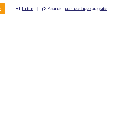
Entrar
|
Anuncie:
com destaque
ou
grátis