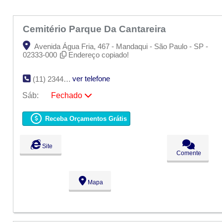
Cemitério Parque Da Cantareira
Avenida Água Fria, 467 - Mandaqui - São Paulo - SP -
02333-000
Endereço copiado!
ver telefone
(11) 2344-4999 / (11) 2977-4999
Sáb:
Fechado
Seg:
09:00 - 18:00
Ter:
09:00 - 18:00
Receba Orçamentos Grátis
Qua:
09:00 - 18:00
Qui:
09:00 - 18:00
Sex:
09:00 - 18:00
Site
Sáb:
Fechado
Comente
Dom:
Fechado
Mapa