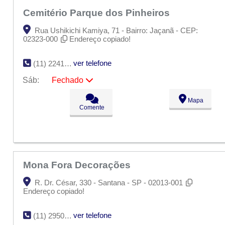
Cemitério Parque dos Pinheiros
Rua Ushikichi Kamiya, 71 - Bairro: Jaçanã - CEP:
02323-000
Endereço copiado!
ver telefone
(11) 2241-0300
Sáb:
Fechado
Seg:
09:00 - 18:00
Mapa
Ter:
09:00 - 18:00
Comente
Qua:
09:00 - 18:00
Qui:
09:00 - 18:00
Sex:
09:00 - 18:00
Sáb:
Fechado
Dom:
Fechado
Mona Fora Decorações
R. Dr. César, 330 - Santana - SP - 02013-001
Endereço copiado!
ver telefone
(11) 2950-0707