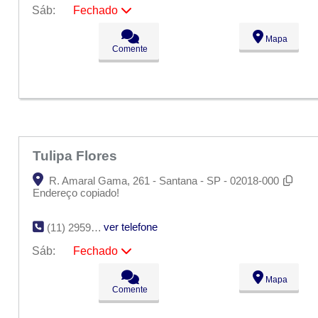
Sáb:
Fechado
Seg:
09:00 - 18:00
Mapa
Ter:
09:00 - 18:00
Comente
Qua:
09:00 - 18:00
Qui:
09:00 - 18:00
Sex:
09:00 - 18:00
Sáb:
Fechado
Dom:
Fechado
Tulipa Flores
R. Amaral Gama, 261 - Santana - SP - 02018-000
Endereço copiado!
ver telefone
(11) 2959-7029
Sáb:
Fechado
Seg:
09:00 - 18:00
Mapa
Ter:
09:00 - 18:00
Comente
Qua:
09:00 - 18:00
Qui:
09:00 - 18:00