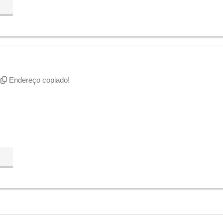
Endereço copiado!