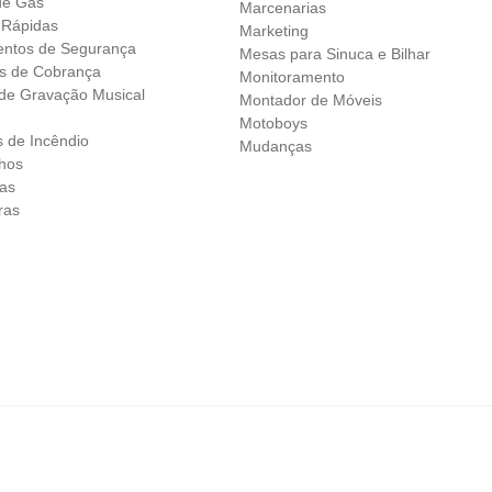
de Gás
Marcenarias
 Rápidas
Marketing
ntos de Segurança
Mesas para Sinuca e Bilhar
os de Cobrança
Monitoramento
 de Gravação Musical
Montador de Móveis
Motoboys
s de Incêndio
Mudanças
lhos
ras
uras