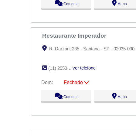
Comente
Mapa
Ter:
09:00 - 18:00
Qua:
09:00 - 18:00
Qui:
09:00 - 18:00
Sex:
09:00 - 18:00
Sáb:
Fechado
Dom:
Fechado
Restaurante Imperador
R. Darzan, 235 - Santana - SP - 02035-030
ver telefone
(11) 2959-8229
Dom:
Fechado
Seg:
09:00 - 18:00
Comente
Mapa
Ter:
09:00 - 18:00
Qua:
09:00 - 18:00
Qui:
09:00 - 18:00
Sex:
09:00 - 18:00
Sáb:
Fechado
Dom:
Fechado