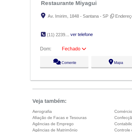
Restaurante Miyagui
Av. Imirim, 1848 - Santana - SP
Endereç
ver telefone
(11) 2239-6573
Dom:
Fechado
Seg:
09:00 - 18:00
Comente
Mapa
Ter:
09:00 - 18:00
Qua:
09:00 - 18:00
Qui:
09:00 - 18:00
Sex:
09:00 - 18:00
Sáb:
Fechado
Dom:
Fechado
Veja também:
Aerografia
Comércio
Afiação de Facas e Tesouras
Confecç
Agências de Emprego
Contabil
Agências de Matrimônio
Controle