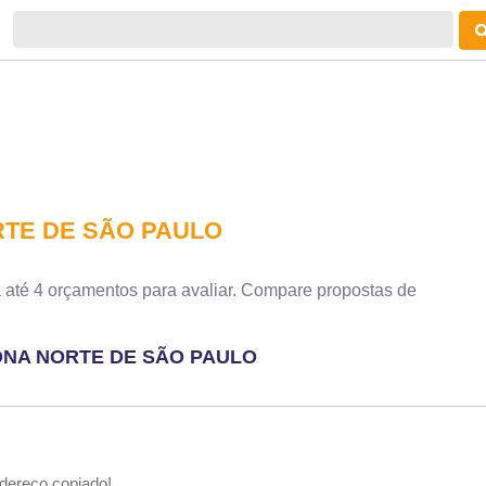
RTE DE SÃO PAULO
 até 4 orçamentos para avaliar. Compare propostas de
ONA NORTE DE SÃO PAULO
dereço copiado!