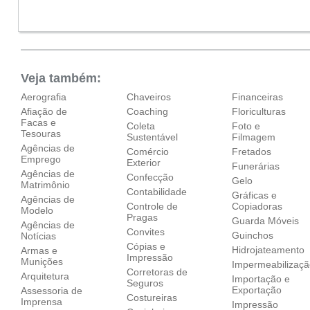
●
Qui:
09:00 - 18:00
Abre ás 09:00
Sex:
09:00 - 18:00
Sáb:
Fechado
Dom:
Fechado
Veja também:
Aerografia
Chaveiros
Financeiras
Afiação de
Coaching
Floriculturas
Facas e
Coleta
Foto e
Tesouras
Sustentável
Filmagem
Agências de
Comércio
Fretados
Emprego
Exterior
Funerárias
Agências de
Confecção
Gelo
Matrimônio
Contabilidade
Gráficas e
Agências de
Controle de
Copiadoras
Modelo
Pragas
Guarda Móveis
Agências de
Convites
Guinchos
Notícias
Cópias e
Hidrojateamento
Armas e
Impressão
Munições
Impermeabilizaç
Corretoras de
Arquitetura
Importação e
Seguros
Exportação
Assessoria de
Costureiras
Imprensa
Impressão