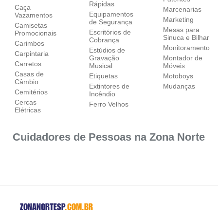
Rápidas
Caça
Marcenarias
Equipamentos
Vazamentos
Marketing
de Segurança
Camisetas
Mesas para
Escritórios de
Promocionais
Sinuca e Bilhar
Cobrança
Carimbos
Monitoramento
Estúdios de
Carpintaria
Gravação
Montador de
Carretos
Musical
Móveis
Casas de
Etiquetas
Motoboys
Câmbio
Extintores de
Mudanças
Cemitérios
Incêndio
Cercas
Ferro Velhos
Elétricas
Cuidadores de Pessoas na Zona Norte
ZONANORTESP
.COM.BR