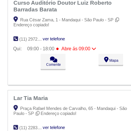
Curso Auditório Doutor Luiz Roberto
Barradas Barata
Rua César Zama, 1 - Mandaqui - São Paulo - SP
Endereço copiado!
ver telefone
(11) 2972-9240 / (11) 2972-9257
●
Qui:
09:00 - 18:00
Abre ás 09:00
Seg:
09:00 - 18:00
Mapa
Ter:
09:00 - 18:00
Comente
Qua:
09:00 - 18:00
●
Qui:
09:00 - 18:00
Abre ás 09:00
Sex:
09:00 - 18:00
Sáb:
Fechado
Dom:
Fechado
Lar Tia Maria
Praça Rafael Mendes de Carvalho, 65 - Mandaqui - São
Paulo - SP
Endereço copiado!
ver telefone
(11) 2283-6568