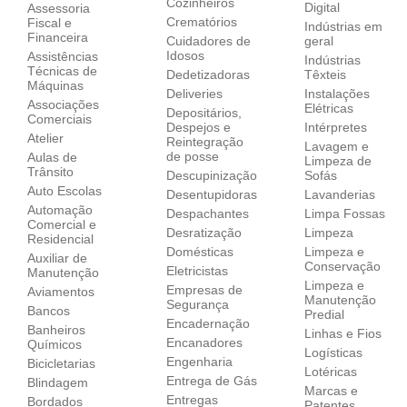
Cozinheiros
Digital
Assessoria
Crematórios
Fiscal e
Indústrias em
Financeira
Cuidadores de
geral
Idosos
Assistências
Indústrias
Técnicas de
Dedetizadoras
Têxteis
Máquinas
Deliveries
Instalações
Associações
Elétricas
Depositários,
Comerciais
Despejos e
Intérpretes
Atelier
Reintegração
Lavagem e
de posse
Aulas de
Limpeza de
Trânsito
Descupinização
Sofás
Auto Escolas
Desentupidoras
Lavanderias
Automação
Despachantes
Limpa Fossas
Comercial e
Desratização
Limpeza
Residencial
Domésticas
Limpeza e
Auxiliar de
Conservação
Eletricistas
Manutenção
Limpeza e
Empresas de
Aviamentos
Manutenção
Segurança
Bancos
Predial
Encadernação
Banheiros
Linhas e Fios
Encanadores
Químicos
Logísticas
Engenharia
Bicicletarias
Lotéricas
Entrega de Gás
Blindagem
Marcas e
Entregas
Bordados
Patentes