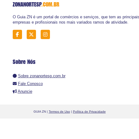
ZONANORTESP
.COM.BR
O Guia ZN é um portal de comércios e serviços, que tem as principai
empresas e profissionais nos mais variados ramos de atividade.
Sobre Nós
Sobre zonanortesp.com.br
Fale Conosco
Anuncie
GUIA ZN |
Termos de Uso
|
Política de Privacidade