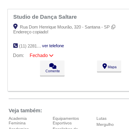
Studio de Dança Saltare
Rua Dom Henrique Mourão, 320 - Santana - SP
Endereço copiado!
ver telefone
(11) 2281-8317
Dom:
Fechado
Seg:
09:00 - 18:00
Mapa
Ter:
09:00 - 18:00
Comente
Qua:
09:00 - 18:00
Qui:
09:00 - 18:00
Sex:
09:00 - 18:00
Sáb:
Fechado
Dom:
Fechado
Veja também:
Academia
Equipamentos
Lutas
Feminina
Esportivos
Mergulho
Academias
Escolinhas de