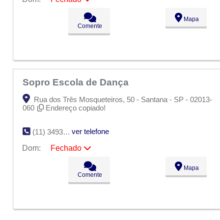
Seg:
09:00 - 18:00
Mapa
Ter:
09:00 - 18:00
Comente
Qua:
09:00 - 18:00
Qui:
09:00 - 18:00
Sex:
09:00 - 18:00
Sáb:
Fechado
Dom:
Fechado
Sopro Escola de Dança
Rua dos Três Mosqueteiros, 50 - Santana - SP - 02013-
060
Endereço copiado!
ver telefone
(11) 3493-3111
Dom:
Fechado
Seg:
09:00 - 18:00
Mapa
Ter:
09:00 - 18:00
Comente
Qua:
09:00 - 18:00
Qui:
09:00 - 18:00
Sex:
09:00 - 18:00
Sáb:
Fechado
Dom:
Fechado