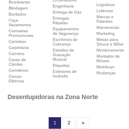
Bicicletarias
Logísticas
Engenharia
Blindagem
Lotéricas
Entrega de Gás
Bordados
Marcas e
Entregas
Caça
Patentes
Rápidas
Vazamentos
Marcenarias
Equipamentos
Camisetas
de Segurança
Marketing
Promocionais
Escritórios de
Mesas para
Carimbos
Cobrança
Sinuca e Bilhar
Carpintaria
Estúdios de
Monitoramento
Carretos
Gravação
Montador de
Musical
Casas de
Móveis
Câmbio
Etiquetas
Motoboys
Cemitérios
Extintores de
Mudanças
Incêndio
Cercas
Elétricas
Desentupidoras na Zona Norte
1
2
»