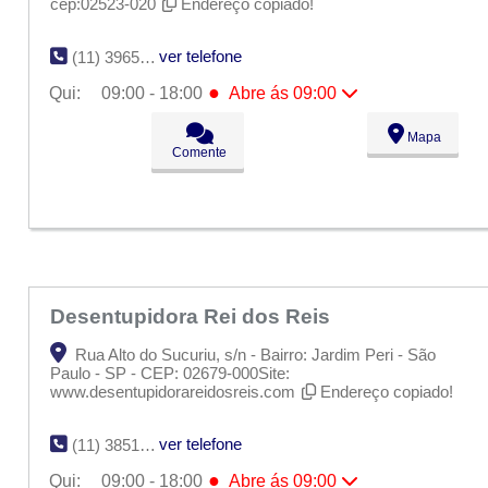
cep:02523-020
Endereço copiado!
ver telefone
(11) 3965-1896
●
Qui:
09:00 - 18:00
Abre ás 09:00
Seg:
09:00 - 18:00
Mapa
Ter:
09:00 - 18:00
Comente
Qua:
09:00 - 18:00
●
Qui:
09:00 - 18:00
Abre ás 09:00
Sex:
09:00 - 18:00
Sáb:
Fechado
Dom:
Fechado
Desentupidora Rei dos Reis
Rua Alto do Sucuriu, s/n - Bairro: Jardim Peri - São
Paulo - SP - CEP: 02679-000Site:
www.desentupidorareidosreis.com
Endereço copiado!
ver telefone
(11) 3851-5099 / 7004-6579
●
Qui:
09:00 - 18:00
Abre ás 09:00