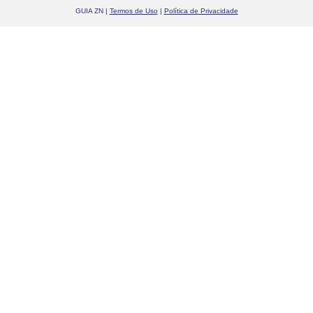
GUIA ZN |
Termos de Uso
|
Política de Privacidade