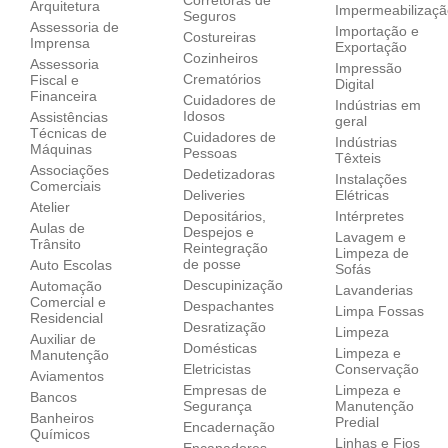
Arquitetura
Impermeabilizaç
Seguros
Assessoria de
Importação e
Costureiras
Imprensa
Exportação
Cozinheiros
Assessoria
Impressão
Crematórios
Fiscal e
Digital
Financeira
Cuidadores de
Indústrias em
Idosos
Assistências
geral
Técnicas de
Cuidadores de
Indústrias
Máquinas
Pessoas
Têxteis
Associações
Dedetizadoras
Instalações
Comerciais
Deliveries
Elétricas
Atelier
Depositários,
Intérpretes
Aulas de
Despejos e
Lavagem e
Trânsito
Reintegração
Limpeza de
de posse
Auto Escolas
Sofás
Descupinização
Automação
Lavanderias
Comercial e
Despachantes
Limpa Fossas
Residencial
Desratização
Limpeza
Auxiliar de
Domésticas
Limpeza e
Manutenção
Eletricistas
Conservação
Aviamentos
Empresas de
Limpeza e
Bancos
Segurança
Manutenção
Banheiros
Predial
Encadernação
Químicos
Linhas e Fios
Encanadores