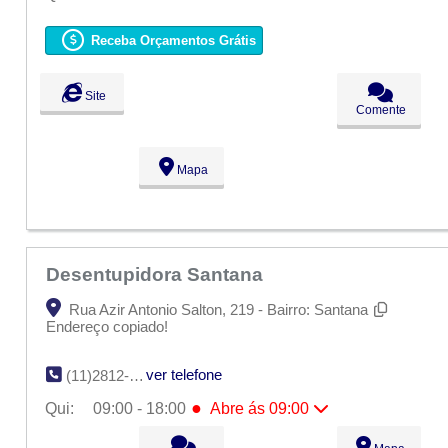
Seg:
09:00 - 18:00
Ter:
09:00 - 18:00
Receba Orçamentos Grátis
Qua:
09:00 - 18:00
●
Qui:
09:00 - 18:00
Abre ás 09:00
Sex:
09:00 - 18:00
Site
Sáb:
Fechado
Comente
Dom:
Fechado
Mapa
Desentupidora Santana
Rua Azir Antonio Salton, 219 - Bairro: Santana
Endereço copiado!
ver telefone
(11)2812-5206 - (11)3462-4004
●
Qui:
09:00 - 18:00
Abre ás 09:00
Seg:
09:00 - 18:00