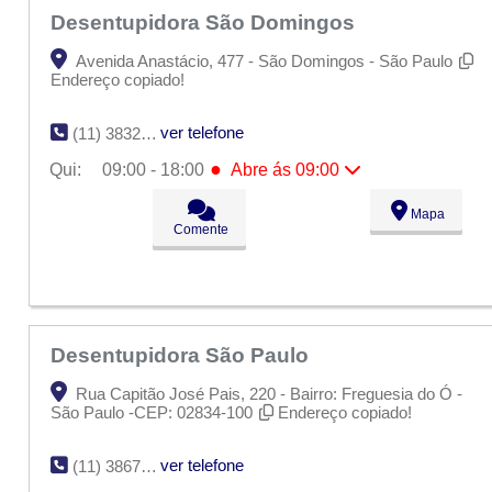
Desentupidora São Domingos
Avenida Anastácio, 477 - São Domingos - São Paulo
Endereço copiado!
ver telefone
(11) 3832-3877
●
Qui:
09:00 - 18:00
Abre ás 09:00
Seg:
09:00 - 18:00
Mapa
Ter:
09:00 - 18:00
Comente
Qua:
09:00 - 18:00
●
Qui:
09:00 - 18:00
Abre ás 09:00
Sex:
09:00 - 18:00
Sáb:
Fechado
Dom:
Fechado
Desentupidora São Paulo
Rua Capitão José Pais, 220 - Bairro: Freguesia do Ó -
São Paulo -CEP: 02834-100
Endereço copiado!
ver telefone
(11) 3867-3710