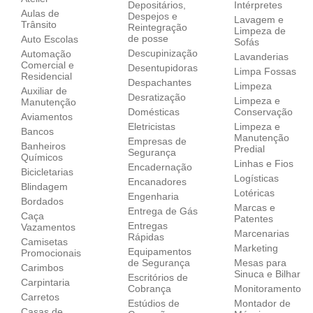
Depositários,
Intérpretes
Aulas de
Despejos e
Lavagem e
Trânsito
Reintegração
Limpeza de
de posse
Auto Escolas
Sofás
Descupinização
Automação
Lavanderias
Comercial e
Desentupidoras
Limpa Fossas
Residencial
Despachantes
Limpeza
Auxiliar de
Desratização
Limpeza e
Manutenção
Domésticas
Conservação
Aviamentos
Eletricistas
Limpeza e
Bancos
Manutenção
Empresas de
Banheiros
Predial
Segurança
Químicos
Linhas e Fios
Encadernação
Bicicletarias
Logísticas
Encanadores
Blindagem
Lotéricas
Engenharia
Bordados
Marcas e
Entrega de Gás
Caça
Patentes
Entregas
Vazamentos
Marcenarias
Rápidas
Camisetas
Marketing
Equipamentos
Promocionais
de Segurança
Mesas para
Carimbos
Sinuca e Bilhar
Escritórios de
Carpintaria
Cobrança
Monitoramento
Carretos
Estúdios de
Montador de
Casas de