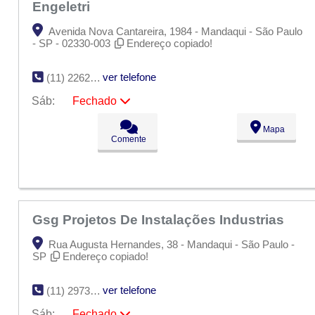
Engeletri
Avenida Nova Cantareira, 1984 - Mandaqui - São Paulo
- SP - 02330-003
Endereço copiado!
ver telefone
(11) 2262-5160
Sáb:
Fechado
Seg:
09:00 - 18:00
Mapa
Ter:
09:00 - 18:00
Comente
Qua:
09:00 - 18:00
Qui:
09:00 - 18:00
Sex:
09:00 - 18:00
Sáb:
Fechado
Dom:
Fechado
Gsg Projetos De Instalações Industrias
Rua Augusta Hernandes, 38 - Mandaqui - São Paulo -
SP
Endereço copiado!
ver telefone
(11) 2973-8762
Sáb:
Fechado