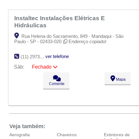
Instaltec Instalações Elétricas E
Hidráulicas
Rua Helena do Sacramento, 849 - Mandaqui - São
Paulo - SP - 02433-020
Endereço copiado!
ver telefone
(11) 2973-4229
Sáb:
Fechado
Seg:
09:00 - 18:00
Mapa
Ter:
09:00 - 18:00
Comente
Qua:
09:00 - 18:00
Qui:
09:00 - 18:00
Sex:
09:00 - 18:00
Sáb:
Fechado
Dom:
Fechado
Veja também:
Aerografia
Chaveiros
Extintores de