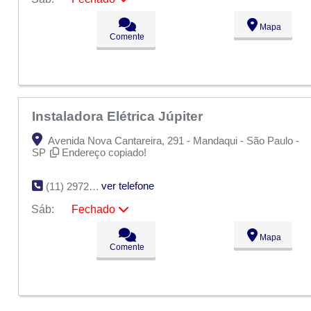
Seg:
09:00 - 18:00
Mapa
Ter:
09:00 - 18:00
Comente
Qua:
09:00 - 18:00
Qui:
09:00 - 18:00
Sex:
09:00 - 18:00
Sáb:
Fechado
Dom:
Fechado
Instaladora Elétrica Júpiter
Avenida Nova Cantareira, 291 - Mandaqui - São Paulo -
SP
Endereço copiado!
ver telefone
(11) 2972-4364
Sáb:
Fechado
Seg:
09:00 - 18:00
Mapa
Ter:
09:00 - 18:00
Comente
Qua:
09:00 - 18:00
Qui:
09:00 - 18:00
Sex:
09:00 - 18:00
Sáb:
Fechado
Dom:
Fechado