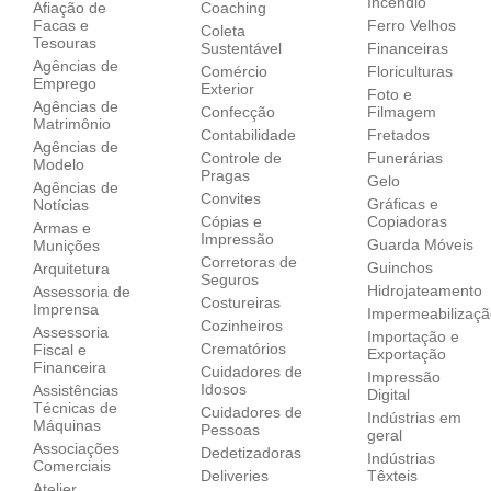
Incêndio
Afiação de
Coaching
Facas e
Ferro Velhos
Coleta
Tesouras
Sustentável
Financeiras
Agências de
Comércio
Floriculturas
Emprego
Exterior
Foto e
Agências de
Confecção
Filmagem
Matrimônio
Contabilidade
Fretados
Agências de
Controle de
Funerárias
Modelo
Pragas
Gelo
Agências de
Convites
Gráficas e
Notícias
Cópias e
Copiadoras
Armas e
Impressão
Guarda Móveis
Munições
Corretoras de
Guinchos
Arquitetura
Seguros
Hidrojateamento
Assessoria de
Costureiras
Imprensa
Impermeabilizaç
Cozinheiros
Assessoria
Importação e
Crematórios
Fiscal e
Exportação
Financeira
Cuidadores de
Impressão
Idosos
Assistências
Digital
Técnicas de
Cuidadores de
Indústrias em
Máquinas
Pessoas
geral
Associações
Dedetizadoras
Indústrias
Comerciais
Deliveries
Têxteis
Atelier