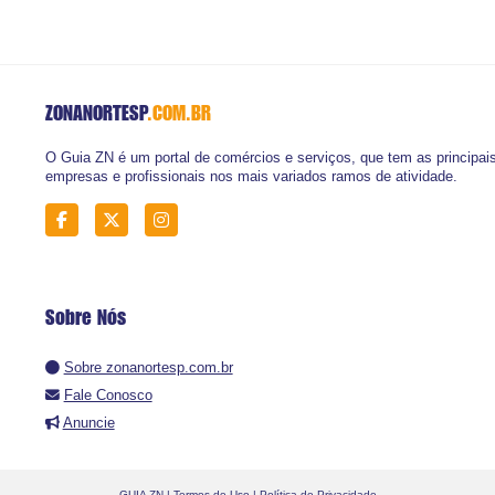
ZONANORTESP
.COM.BR
O Guia ZN é um portal de comércios e serviços, que tem as principai
empresas e profissionais nos mais variados ramos de atividade.
Sobre Nós
Sobre zonanortesp.com.br
Fale Conosco
Anuncie
GUIA ZN |
Termos de Uso
|
Política de Privacidade