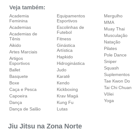
Veja também:
Academia
Equipamentos
Mergulho
Feminina
Esportivos
MMA
Academias
Escolinhas de
Muay Thai
Futebol
Academias de
Musculação
Tênis
Fitness
Natação
Aikido
Ginástica
Pilates
Artística
Artes Marciais
Pole Dance
Hapkido
Artigos
Sniper
Esportivos
Hidroginástica
Squash
Ballet
Judo
Suplementos
Basquete
Karatê
Tae Kwon Do
Boxe
Kendo
Tai Chi Chuan
Caça e Pesca
Kickboxing
Vôlei
Capoeira
Krav Magá
Yoga
Dança
Kung Fu
Dança de Salão
Lutas
Jiu Jitsu na Zona Norte