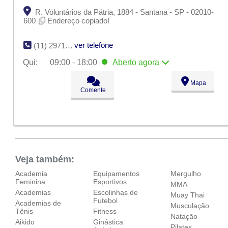
R. Voluntários da Pátria, 1884 - Santana - SP - 02010-
600
Endereço copiado!
ver telefone
(11) 2971-0234
Qui:
09:00 - 18:00
Aberto
agora
Seg:
09:00 - 18:00
Mapa
Ter:
09:00 - 18:00
Comente
Qua:
09:00 - 18:00
Qui:
09:00 - 18:00
Aberto
agora
Sex:
09:00 - 18:00
Sáb:
Fechado
Dom:
Fechado
Veja também:
Academia
Equipamentos
Mergulho
Feminina
Esportivos
MMA
Academias
Escolinhas de
Muay Thai
Futebol
Academias de
Musculação
Tênis
Fitness
Natação
Aikido
Ginástica
Pilates