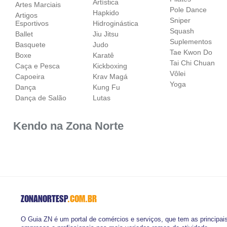
Artística
Artes Marciais
Pole Dance
Hapkido
Artigos
Sniper
Esportivos
Hidroginástica
Squash
Ballet
Jiu Jitsu
Suplementos
Basquete
Judo
Tae Kwon Do
Boxe
Karatê
Tai Chi Chuan
Caça e Pesca
Kickboxing
Vôlei
Capoeira
Krav Magá
Yoga
Dança
Kung Fu
Dança de Salão
Lutas
Kendo na Zona Norte
ZONANORTESP
.COM.BR
O Guia ZN é um portal de comércios e serviços, que tem as principai