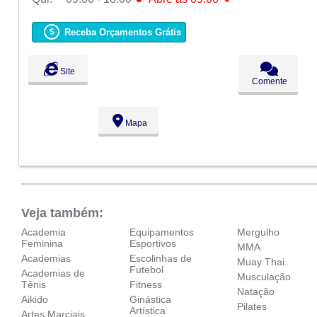
Seg:
09:00 - 18:00
Ter:
09:00 - 18:00
Receba Orçamentos Grátis
Qua:
09:00 - 18:00
●
Qui:
09:00 - 18:00
Abre ás 09:00
Sex:
09:00 - 18:00
Site
Sáb:
Fechado
Comente
Dom:
Fechado
Mapa
Veja também:
Academia
Equipamentos
Mergulho
Feminina
Esportivos
MMA
Academias
Escolinhas de
Muay Thai
Futebol
Academias de
Musculação
Tênis
Fitness
Natação
Aikido
Ginástica
Pilates
Artística
Artes Marciais