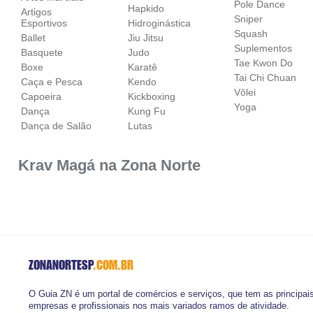
Pole Dance
Hapkido
Artigos
Sniper
Esportivos
Hidroginástica
Squash
Ballet
Jiu Jitsu
Suplementos
Basquete
Judo
Tae Kwon Do
Boxe
Karatê
Tai Chi Chuan
Caça e Pesca
Kendo
Vôlei
Capoeira
Kickboxing
Yoga
Dança
Kung Fu
Dança de Salão
Lutas
Krav Magá na Zona Norte
ZONANORTESP
.COM.BR
O Guia ZN é um portal de comércios e serviços, que tem as principai
empresas e profissionais nos mais variados ramos de atividade.