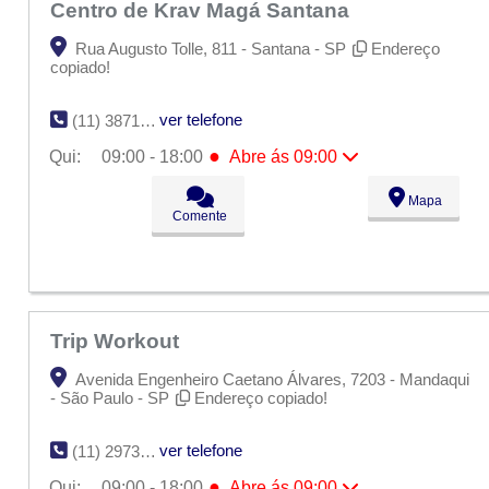
Centro de Krav Magá Santana
Rua Augusto Tolle, 811 - Santana - SP
Endereço
copiado!
ver telefone
(11) 3871-1333
●
Qui:
09:00 - 18:00
Abre ás 09:00
Seg:
09:00 - 18:00
Mapa
Ter:
09:00 - 18:00
Comente
Qua:
09:00 - 18:00
●
Qui:
09:00 - 18:00
Abre ás 09:00
Sex:
09:00 - 18:00
Sáb:
Fechado
Dom:
Fechado
Trip Workout
Avenida Engenheiro Caetano Álvares, 7203 - Mandaqui
- São Paulo - SP
Endereço copiado!
ver telefone
(11) 2973-8313
●
Qui:
09:00 - 18:00
Abre ás 09:00