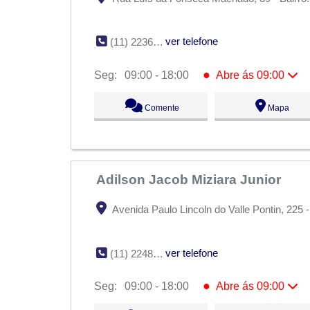
ver telefone
(11) 2236-6455
●
Seg:
09:00 - 18:00
Abre ás 09:00
●
Seg:
09:00 - 18:00
Abre ás 09:00
Comente
Mapa
Ter:
09:00 - 18:00
Qua:
09:00 - 18:00
Qui:
09:00 - 18:00
Sex:
09:00 - 18:00
Sáb:
Fechado
Dom:
Fechado
Adilson Jacob Miziara Junior
Avenida Paulo Lincoln do Valle Pontin, 225 
ver telefone
(11) 2248-9420
●
Seg:
09:00 - 18:00
Abre ás 09:00
●
Seg:
09:00 - 18:00
Abre ás 09:00