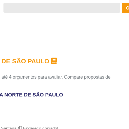
E DE SÃO PAULO
 até 4 orçamentos para avaliar. Compare propostas de
NA NORTE DE SÃO PAULO
: Santana
Endereço copiado!