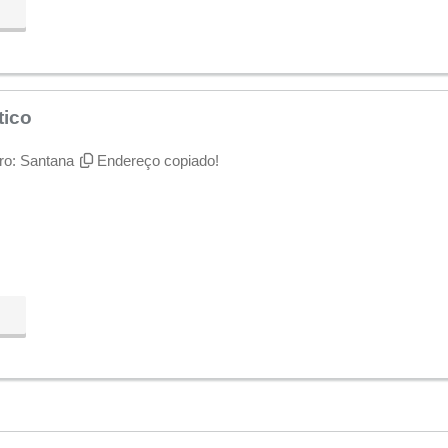
tico
rro: Santana
Endereço copiado!