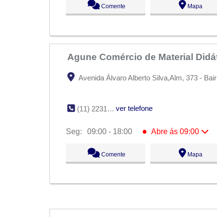
Comente
Mapa
Ter:
09:00 - 18:00
Qua:
09:00 - 18:00
Qui:
09:00 - 18:00
Sex:
09:00 - 18:00
Sáb:
Fechado
Dom:
Fechado
Agune Comércio de Material Didá
Avenida Álvaro Alberto Silva,Alm, 373 - Bai
ver telefone
(11) 2231-2270
●
Seg:
09:00 - 18:00
Abre ás 09:00
●
Seg:
09:00 - 18:00
Abre ás 09:00
Comente
Mapa
Ter:
09:00 - 18:00
Qua:
09:00 - 18:00
Qui:
09:00 - 18:00
Sex:
09:00 - 18:00
Sáb:
Fechado
Dom:
Fechado