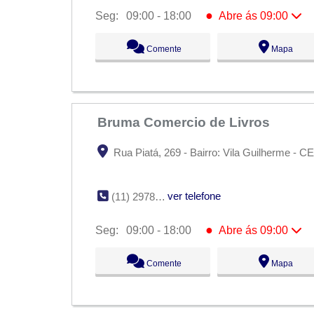
●
Seg:
09:00 - 18:00
Abre ás 09:00
●
Seg:
09:00 - 18:00
Abre ás 09:00
Comente
Mapa
Ter:
09:00 - 18:00
Qua:
09:00 - 18:00
Qui:
09:00 - 18:00
Sex:
09:00 - 18:00
Sáb:
Fechado
Dom:
Fechado
Bruma Comercio de Livros
Rua Piatá, 269 - Bairro: Vila Guilherme - 
ver telefone
(11) 2978-8493
●
Seg:
09:00 - 18:00
Abre ás 09:00
●
Seg:
09:00 - 18:00
Abre ás 09:00
Comente
Mapa
Ter:
09:00 - 18:00
Qua:
09:00 - 18:00
Qui:
09:00 - 18:00
Sex:
09:00 - 18:00