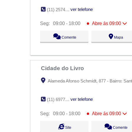
ver telefone
(11) 2574-8535
●
Seg:
09:00 - 18:00
Abre ás 09:00
●
Seg:
09:00 - 18:00
Abre ás 09:00
Comente
Mapa
Ter:
09:00 - 18:00
Qua:
09:00 - 18:00
Qui:
09:00 - 18:00
Sex:
09:00 - 18:00
Sáb:
Fechado
Dom:
Fechado
Cidade do Livro
Alameda Afonso Schmidt, 877 - Bairro: San
ver telefone
(11) 6977-8674
●
Seg:
09:00 - 18:00
Abre ás 09:00
●
Seg:
09:00 - 18:00
Abre ás 09:00
Site
Comente
Ter:
09:00 - 18:00