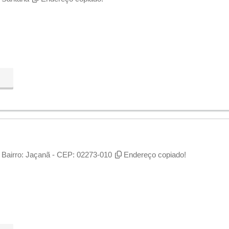
- Bairro: Jaçanã - CEP: 02273-010
Endereço copiado!