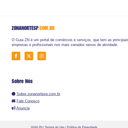
ZONANORTESP
.COM.BR
O Guia ZN é um portal de comércios e serviços, que tem as principai
empresas e profissionais nos mais variados ramos de atividade.
Sobre Nós
Sobre zonanortesp.com.br
Fale Conosco
Anuncie
GUIA ZN |
Termos de Uso
|
Política de Privacidade