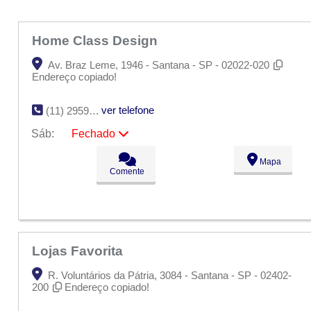
Home Class Design
Av. Braz Leme, 1946 - Santana - SP - 02022-020
Endereço copiado!
ver telefone
(11) 2959-4934
Sáb:
Fechado
Seg:
09:00 - 18:00
Mapa
Ter:
09:00 - 18:00
Comente
Qua:
09:00 - 18:00
Qui:
09:00 - 18:00
Sex:
09:00 - 18:00
Sáb:
Fechado
Dom:
Fechado
Lojas Favorita
R. Voluntários da Pátria, 3084 - Santana - SP - 02402-
200
Endereço copiado!