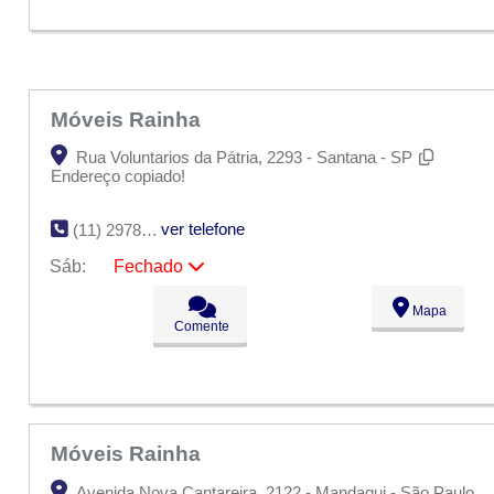
Sex:
09:00 - 18:00
Sáb:
Fechado
Dom:
Fechado
Móveis Rainha
Rua Voluntarios da Pátria, 2293 - Santana - SP
Endereço copiado!
ver telefone
(11) 2978-4826
Sáb:
Fechado
Seg:
09:00 - 18:00
Mapa
Ter:
09:00 - 18:00
Comente
Qua:
09:00 - 18:00
Qui:
09:00 - 18:00
Sex:
09:00 - 18:00
Sáb:
Fechado
Dom:
Fechado
Móveis Rainha
Avenida Nova Cantareira, 2122 - Mandaqui - São Paulo