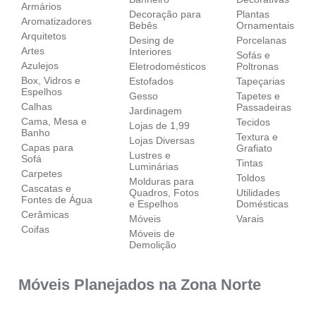
Armários
Decoração para
Plantas
Aromatizadores
Bebês
Ornamentais
Arquitetos
Desing de
Porcelanas
Artes
Interiores
Sofás e
Azulejos
Eletrodomésticos
Poltronas
Box, Vidros e
Estofados
Tapeçarias
Espelhos
Gesso
Tapetes e
Calhas
Passadeiras
Jardinagem
Cama, Mesa e
Tecidos
Lojas de 1,99
Banho
Textura e
Lojas Diversas
Capas para
Grafiato
Lustres e
Sofá
Tintas
Luminárias
Carpetes
Toldos
Molduras para
Cascatas e
Quadros, Fotos
Utilidades
Fontes de Água
e Espelhos
Domésticas
Cerâmicas
Móveis
Varais
Coifas
Móveis de
Demolição
Móveis Planejados na Zona Norte