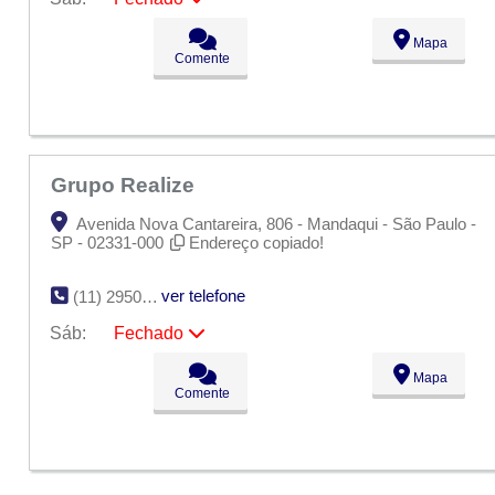
Seg:
09:00 - 18:00
Mapa
Ter:
09:00 - 18:00
Comente
Qua:
09:00 - 18:00
Qui:
09:00 - 18:00
Sex:
09:00 - 18:00
Sáb:
Fechado
Dom:
Fechado
Grupo Realize
Avenida Nova Cantareira, 806 - Mandaqui - São Paulo -
SP - 02331-000
Endereço copiado!
ver telefone
(11) 2950-1046
Sáb:
Fechado
Seg:
09:00 - 18:00
Mapa
Ter:
09:00 - 18:00
Comente
Qua:
09:00 - 18:00
Qui:
09:00 - 18:00
Sex:
09:00 - 18:00
Sáb:
Fechado
Dom:
Fechado