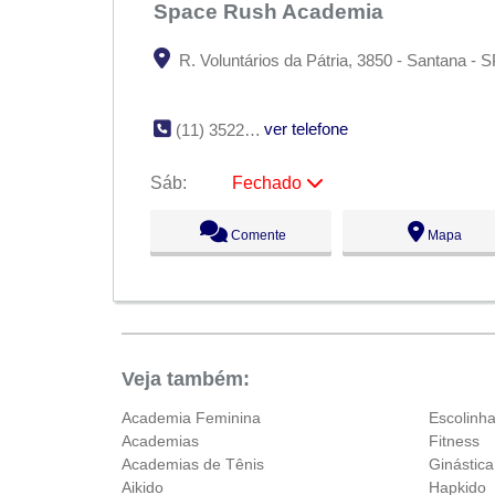
Space Rush Academia
R. Voluntários da Pátria, 3850 - Santana - 
ver telefone
(11) 3522-7499
Sáb:
Fechado
Seg:
09:00 - 18:00
Comente
Mapa
Ter:
09:00 - 18:00
Qua:
09:00 - 18:00
Qui:
09:00 - 18:00
Sex:
09:00 - 18:00
Sáb:
Fechado
Dom:
Fechado
Veja também:
Academia Feminina
Escolinh
Academias
Fitness
Academias de Tênis
Ginástica
Aikido
Hapkido