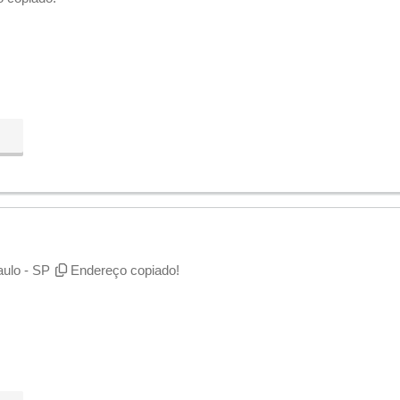
ulo - SP
Endereço copiado!