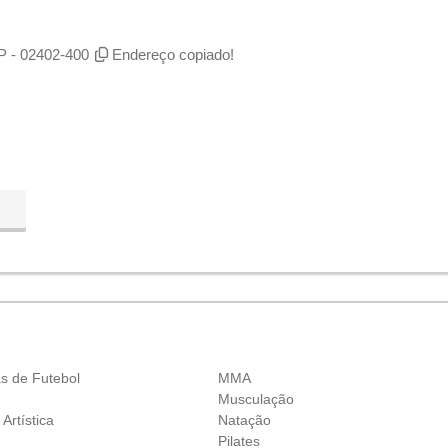
SP - 02402-400
Endereço copiado!
as de Futebol
MMA
Musculação
 Artística
Natação
Pilates