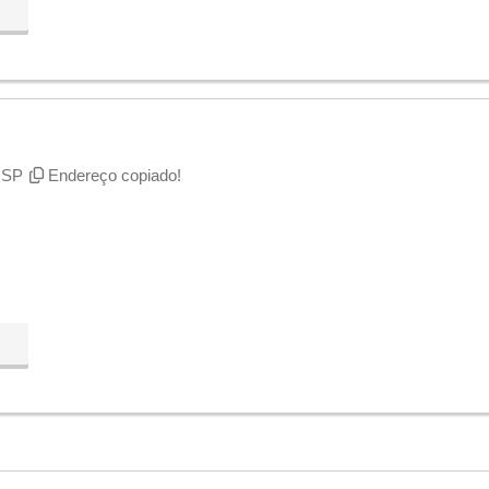
 SP
Endereço copiado!