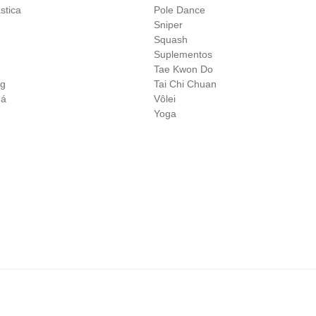
stica
Pole Dance
Sniper
Squash
Suplementos
Tae Kwon Do
ng
Tai Chi Chuan
gá
Vôlei
Yoga
o