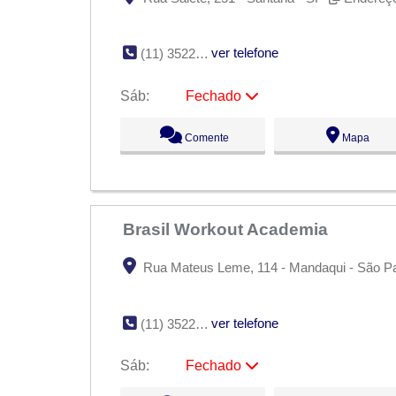
ver telefone
(11) 3522-7499
Sáb:
Fechado
Seg:
09:00 - 18:00
Comente
Mapa
Ter:
09:00 - 18:00
Qua:
09:00 - 18:00
Qui:
09:00 - 18:00
Sex:
09:00 - 18:00
Sáb:
Fechado
Dom:
Fechado
Brasil Workout Academia
Rua Mateus Leme, 114 - Mandaqui - São Pa
ver telefone
(11) 3522-7489
Sáb:
Fechado
Seg:
09:00 - 18:00