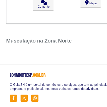
Mapa
Ter:
09:00 - 18:00
Comente
Qua:
09:00 - 18:00
●
Qui:
09:00 - 18:00
Abre ás 09:00
Sex:
09:00 - 18:00
Sáb:
Fechado
Dom:
Fechado
Musculação na Zona Norte
ZONANORTESP
.COM.BR
O Guia ZN é um portal de comércios e serviços, que tem as principai
empresas e profissionais nos mais variados ramos de atividade.