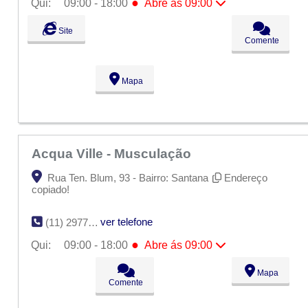
●
Qui:
09:00 - 18:00
Abre ás 09:00
Seg:
09:00 - 18:00
Site
Ter:
09:00 - 18:00
Comente
Qua:
09:00 - 18:00
●
Qui:
09:00 - 18:00
Abre ás 09:00
Sex:
09:00 - 18:00
Mapa
Sáb:
Fechado
Dom:
Fechado
Acqua Ville - Musculação
Rua Ten. Blum, 93 - Bairro: Santana
Endereço
copiado!
ver telefone
(11) 2977-0744
●
Qui:
09:00 - 18:00
Abre ás 09:00
Seg:
09:00 - 18:00
Mapa
Ter:
09:00 - 18:00
Comente
Qua:
09:00 - 18:00
●
Qui:
09:00 - 18:00
Abre ás 09:00