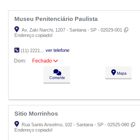
Museu Penitenciário Paulista
Av. Zaki Narchi, 1207 - Santana - SP - 02029-001
Endereço copiado!
ver telefone
(11) 2221-0275
Dom:
Fechado
Seg:
09:00 - 18:00
Mapa
Ter:
09:00 - 18:00
Comente
Qua:
09:00 - 18:00
Qui:
09:00 - 18:00
Sex:
09:00 - 18:00
Sáb:
Fechado
Dom:
Fechado
Sitio Morrinhos
Rua Santo Anselmo, 102 - Santana - SP - 02525-080
Endereço copiado!