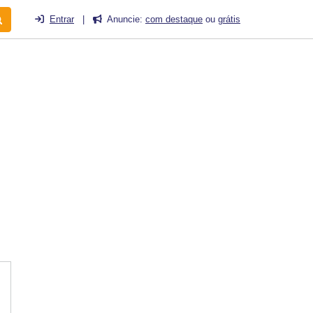
Entrar
|
Anuncie:
com destaque
ou
grátis