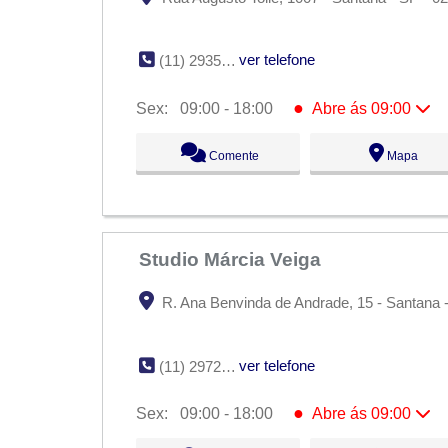
ver telefone
(11) 2935-0840
●
Sex:
09:00 - 18:00
Abre ás 09:00
Seg:
09:00 - 18:00
Comente
Mapa
Ter:
09:00 - 18:00
Qua:
09:00 - 18:00
Qui:
09:00 - 18:00
●
Sex:
09:00 - 18:00
Abre ás 09:00
Sáb:
Fechado
Dom:
Fechado
Studio Márcia Veiga
R. Ana Benvinda de Andrade, 15 - Santana 
ver telefone
(11) 2972-0212
●
Sex:
09:00 - 18:00
Abre ás 09:00
Seg:
09:00 - 18:00