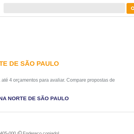
TE DE SÃO PAULO
 até 4 orçamentos para avaliar. Compare propostas de
NA NORTE DE SÃO PAULO
2405-000
Endereço copiado!