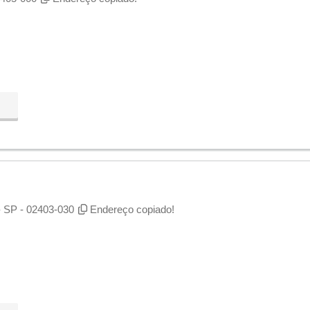
- SP - 02403-030
Endereço copiado!