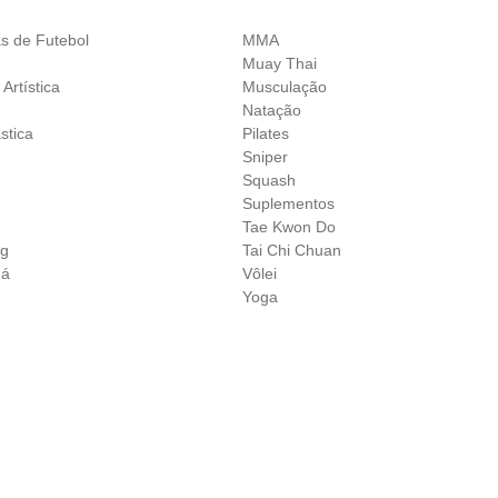
as de Futebol
MMA
Muay Thai
 Artística
Musculação
Natação
stica
Pilates
Sniper
Squash
Suplementos
Tae Kwon Do
ng
Tai Chi Chuan
gá
Vôlei
Yoga
o