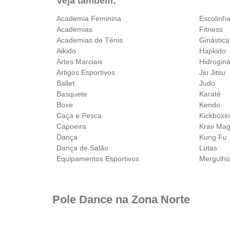
Veja também:
Academia Feminina
Escolinh
Academias
Fitness
Academias de Tênis
Ginástica
Aikido
Hapkido
Artes Marciais
Hidroginá
Artigos Esportivos
Jiu Jitsu
Ballet
Judo
Basquete
Karatê
Boxe
Kendo
Caça e Pesca
Kickboxi
Capoeira
Krav Ma
Dança
Kung Fu
Dança de Salão
Lutas
Equipamentos Esportivos
Mergulh
Pole Dance na Zona Norte