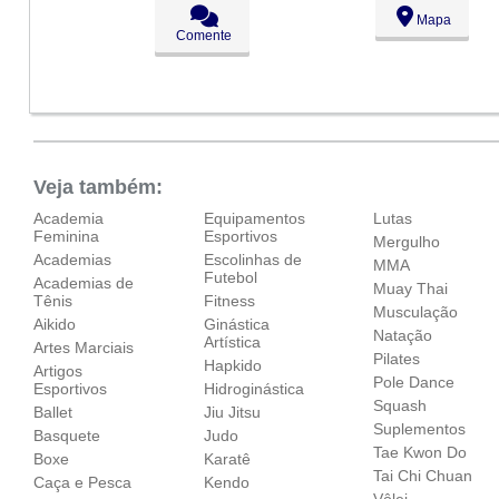
Seg:
09:00 - 18:00
Mapa
Ter:
09:00 - 18:00
Comente
Qua:
09:00 - 18:00
●
Qui:
09:00 - 18:00
Fechado
Sex:
09:00 - 18:00
Sáb:
Fechado
Dom:
Fechado
Veja também:
Academia
Equipamentos
Lutas
Feminina
Esportivos
Mergulho
Academias
Escolinhas de
MMA
Futebol
Academias de
Muay Thai
Tênis
Fitness
Musculação
Aikido
Ginástica
Natação
Artística
Artes Marciais
Pilates
Hapkido
Artigos
Pole Dance
Esportivos
Hidroginástica
Squash
Ballet
Jiu Jitsu
Suplementos
Basquete
Judo
Tae Kwon Do
Boxe
Karatê
Tai Chi Chuan
Caça e Pesca
Kendo
Vôlei