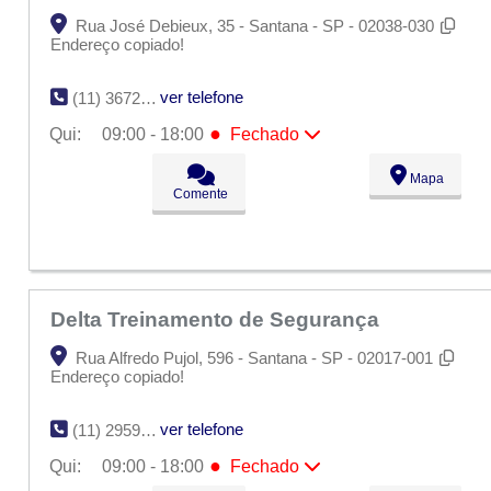
Rua José Debieux, 35 - Santana - SP - 02038-030
Endereço copiado!
ver telefone
(11) 3672-1322
●
Qui:
09:00 - 18:00
Fechado
Seg:
09:00 - 18:00
Mapa
Ter:
09:00 - 18:00
Comente
Qua:
09:00 - 18:00
●
Qui:
09:00 - 18:00
Fechado
Sex:
09:00 - 18:00
Sáb:
Fechado
Dom:
Fechado
Delta Treinamento de Segurança
Rua Alfredo Pujol, 596 - Santana - SP - 02017-001
Endereço copiado!
ver telefone
(11) 2959-3083
●
Qui:
09:00 - 18:00
Fechado