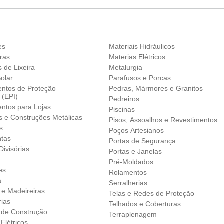
es
Materiais Hidráulicos
iras
Materias Elétricos
 de Lixeira
Metalurgia
olar
Parafusos e Porcas
ntos de Proteção
Pedras, Mármores e Granitos
l (EPI)
Pedreiros
ntos para Lojas
Piscinas
s e Construções Metálicas
Pisos, Assoalhos e Revestimentos
s
Poços Artesianos
tas
Portas de Segurança
Divisórias
Portas e Janelas
Pré-Moldados
es
Rolamentos
a
Serralherias
 e Madeireiras
Telas e Redes de Proteção
ias
Telhados e Coberturas
s de Construção
Terraplenagem
 Elétricos