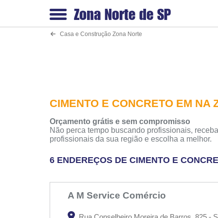
Zona Norte de
SP
Casa e Construção Zona Norte
CIMENTO E CONCRETO EM NA 
Orçamento grátis e sem compromisso
Não perca tempo buscando profissionais, receba
profissionais da sua região e escolha a melhor.
6 ENDEREÇOS DE CIMENTO E CONCRE
A M Service Comércio
Rua Conselheiro Moreira de Barros, 825 - 