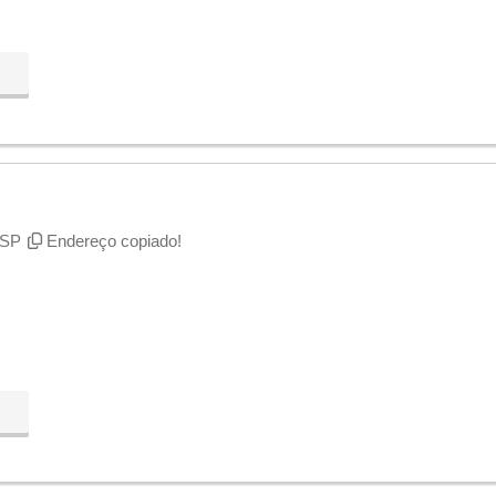
 SP
Endereço copiado!