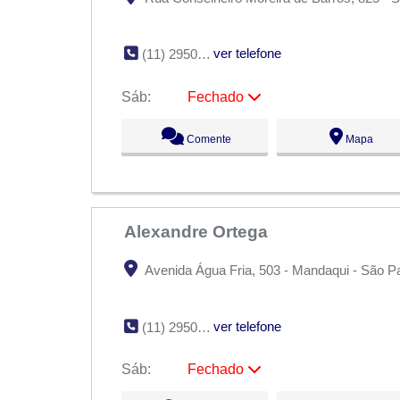
ver telefone
(11) 2950-6609
Sáb:
Fechado
Seg:
09:00 - 18:00
Comente
Mapa
Ter:
09:00 - 18:00
Qua:
09:00 - 18:00
Qui:
09:00 - 18:00
Sex:
09:00 - 18:00
Sáb:
Fechado
Dom:
Fechado
Alexandre Ortega
Avenida Água Fria, 503 - Mandaqui - São P
ver telefone
(11) 2950-0827
Sáb:
Fechado
Seg:
09:00 - 18:00